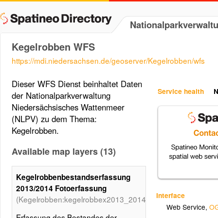
Nationalparkverwalt
Kegelrobben WFS
https://mdi.niedersachsen.de/geoserver/Kegelrobben/wfs
Dieser WFS Dienst beinhaltet Daten
Service health
N
der Nationalparkverwaltung
Niedersächsisches Wattenmeer
(NLPV) zu dem Thema:
Kegelrobben.
Available map layers (13)
Kegelrobbenbestandserfassung
2013/2014 Fotoerfassung
Interface
(Kegelrobben:kegelrobbex2013_2014_foto)
Web Service
,
OG
Erfassung des Bestandes der