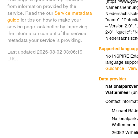
(https://www.gov
from information provided by the
Namensnennung l
service. Read the our
Service metadata
Niedersächsische
Kegelrobbenzählung im
guide
for tips on how to make your
"name": "Daten
Nationalpark Niedersächsisches
– Version 2.0", "
service page look better by improving
Wattenmeer Winter/Frühjahr
2-0", "quelle": 
the information content of the service
2011/2012
Niedersächsisch
metadata your service is providing.
(Kegelrobben:Kegelrobben_2011_2012_ETRS_89)
Supported languag
Last updated 2026-08-02 03:06:19
No INSPIRE Exten
Um ein genaueres Bild über den
UTC.
language suppor
Bestand vor Ort zu bekommen,
Guidance - View
führt die Nationalparkverwaltung im
Winter und Frühjahr spezielle
Data provider
Erfassungsflüge durch. Im Winter
Nationalparkve
wird der Nachwuchs geboren und
Wattenmeer
(un
im Frühjahr schließt sich der
Contact informat
jährliche Fellwechsel der
Kegelrobben an - beide
Michael Räde
Lebensabschnitte bieten eine gute
Nationalpark
Gelegenheit, die Tiere an Land zu
Wattenmeer
zählen.
26382
Wilhe