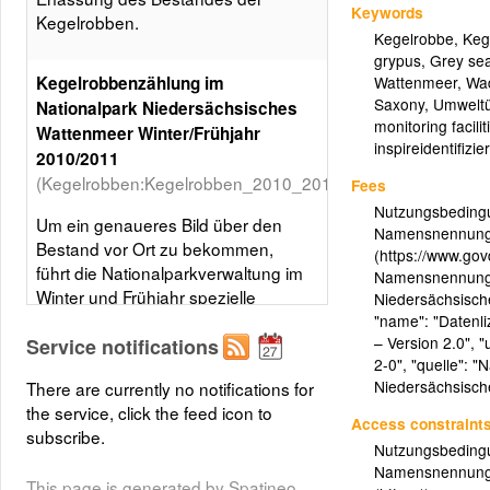
Keywords
Kegelrobben.
Kegelrobbe
,
Keg
grypus
,
Grey sea
Wattenmeer
,
Wad
Kegelrobbenzählung im
Saxony
,
Umwelt
Nationalpark Niedersächsisches
monitoring facilit
Wattenmeer Winter/Frühjahr
inspireidentifizier
2010/2011
(Kegelrobben:Kegelrobben_2010_2011_ETRS_89)
Fees
Nutzungsbedingu
Um ein genaueres Bild über den
Namensnennung 
Bestand vor Ort zu bekommen,
(https://www.gov
führt die Nationalparkverwaltung im
Namensnennung l
Winter und Frühjahr spezielle
Niedersächsische
Erfassungsflüge durch. Im Winter
"name": "Daten
– Version 2.0", "
wird der Nachwuchs geboren und
Service notifications
2-0", "quelle": 
im Frühjahr schließt sich der
Niedersächsisch
There are currently no notifications for
jährliche Fellwechsel der
the service, click the feed icon to
Kegelrobben an - beide
Access constraint
subscribe.
Lebensabschnitte bieten eine gute
Nutzungsbedingu
Gelegenheit, die Tiere an Land zu
Namensnennung 
This page is generated by Spatineo
zählen.