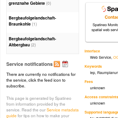
(0)
grenznahe Gebiete
Bergbaufolgelandschaft-
(1)
Braunkohle
Bergbaufolgelandschaft-
(2)
Altbergbau
Interface
Web Service
,
OG
Service notifications
Keywords
lep, Raumplanun
There are currently no notifications for
the service, click the feed icon to
Fees
subscribe.
unknown
Access constraint
This page is generated by Spatineo
unknown
from information provided by the
service. Read the our
Service metadata
Supported languag
guide
for tips on how to make your