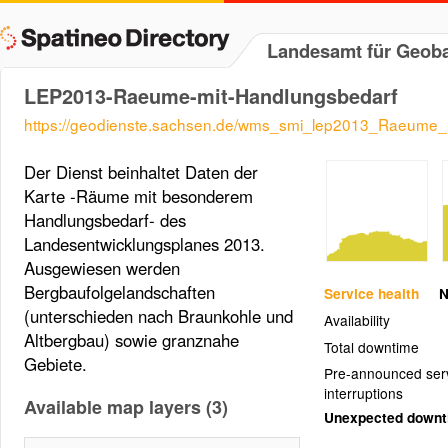
Landesamt für Geob
LEP2013-Raeume-mit-Handlungsbedarf
https://geodienste.sachsen.de/wms_smi_lep2013_Raeume_
Der Dienst beinhaltet Daten der
Karte -Räume mit besonderem
Handlungsbedarf- des
Landesentwicklungsplanes 2013.
Ausgewiesen werden
Bergbaufolgelandschaften
Service health
N
(unterschieden nach Braunkohle und
Availability
Altbergbau) sowie granznahe
Total downtime
Gebiete.
Pre-announced ser
interruptions
Available map layers (3)
Unexpected down