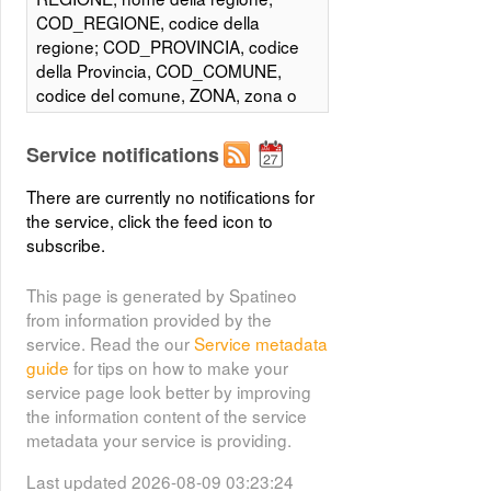
COD_REGIONE, codice della
regione; COD_PROVINCIA, codice
della Provincia, COD_COMUNE,
codice del comune, ZONA, zona o
sottozona sismica in cui è stato
classificato il territorio comunale;
Service notifications
NOTE, contiene informazioni
aggiuntive relative a casi particolari
There are currently no notifications for
in cui un territorio comunale è stato
the service, click the feed icon to
classificato in due o più Unità
subscribe.
Amministrative Sismiche (UAS) sulla
base di differenze sismologiche e
This page is generated by Spatineo
morfologiche del territorio stesso;
from information provided by the
NORMATIVA, contiene i riferimenti
service. Read the our
Service metadata
agli atti regionali di recepimento
guide
for tips on how to make your
della normativa sismica al 2010; Ag,
service page look better by improving
riporta, per ciascuna zona, il range
the information content of the service
e/o il valore dell'accelerazione
metadata your service is providing.
orizzontale massima su suolo rigido
e pianeggiante, che ha una
Last updated 2026-08-09 03:23:24