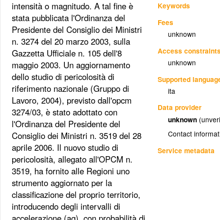
intensità o magnitudo. A tal fine è
Keywords
stata pubblicata l'Ordinanza del
Fees
Presidente del Consiglio dei Ministri
unknown
n. 3274 del 20 marzo 2003, sulla
Access constraint
Gazzetta Ufficiale n. 105 dell'8
unknown
maggio 2003. Un aggiornamento
dello studio di pericolosità di
Supported languag
riferimento nazionale (Gruppo di
ita
Lavoro, 2004), previsto dall'opcm
Data provider
3274/03, è stato adottato con
unknown
(unveri
l'Ordinanza del Presidente del
Contact informat
Consiglio dei Ministri n. 3519 del 28
aprile 2006. Il nuovo studio di
Service metadata
pericolosità, allegato all'OPCM n.
3519, ha fornito alle Regioni uno
strumento aggiornato per la
classificazione del proprio territorio,
introducendo degli intervalli di
accelerazione (ag), con probabilità di