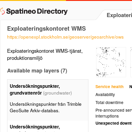
Exploater
Exploateringskontoret WMS
https://openexpl.stockholm.se/geoserver/geoarchive/ows
Exploateringskontoret WMS-tjänst,
produktionsmiljö
Available map layers (7)
Undersökningspunkter,
Service health
N
(groundwater)
grundvattenrör
Availability
Total downtime
Undersökningspunkter från Trimble
GeoSuite Arkiv-databas.
Pre-announced ser
interruptions
Unexpected down
Undersökningspunkter,