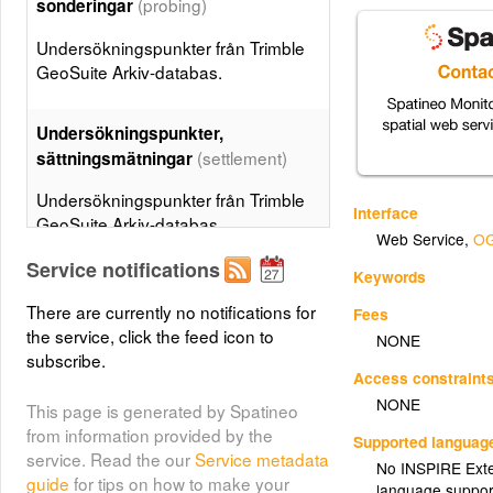
(probing)
sonderingar
Undersökningspunkter från Trimble
GeoSuite Arkiv-databas.
Undersökningspunkter,
(settlement)
sättningsmätningar
Undersökningspunkter från Trimble
Interface
GeoSuite Arkiv-databas.
Web Service
,
OG
Service notifications
Keywords
Svaghetszoner, tolkade linjer
(sgu_berg_svaghetszon)
There are currently no notifications for
Fees
the service, click the feed icon to
NONE
Svaghetszoner, tolkade linjer.
subscribe.
SE.GOV.SGU.BERG.SVAGHETSZON
Access constraint
NONE
This page is generated by Spatineo
from information provided by the
Jordart, grundlager
Supported languag
service. Read the our
Service metadata
(sgu_jord_grundlager_25k)
No INSPIRE Exten
guide
for tips on how to make your
language suppor