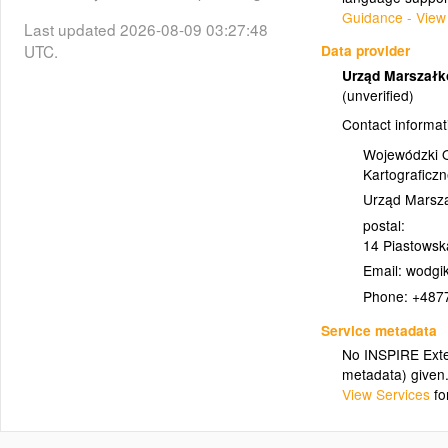
Guidance - View
Last updated 2026-08-09 03:27:48
(żłobki_-
żłobki - liczba obiektów
UTC.
Data provider
_liczba_obiektów)
Urząd Marszałk
(unverified)
budynki_urzedy_pracy
Contact informat
(budynki_urzedy_pracy)
Wojewódzki O
Kartograficz
budynki_biblioteki
Urząd Marsz
(budynki_biblioteki)
postal:
14 Piastowsk
Email:
budynki_domy_kultury
Phone:
+487
(budynki_domy_kultury)
Service metadata
No INSPIRE Exten
budynki_oswiatowe_inne
metadata) given
(budynki_oswiatowe_inne)
View Services
fo
budynki_zlobki_przedszkola