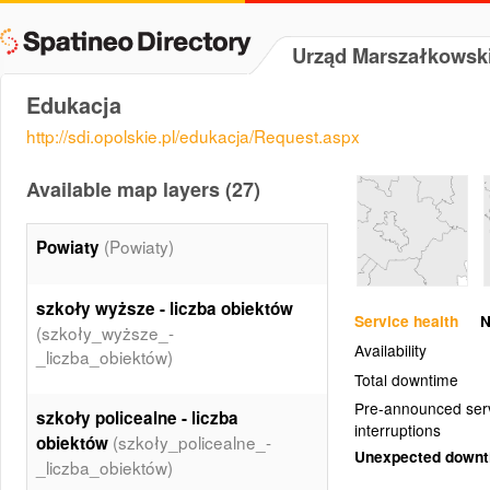
Urząd Marszałkowsk
Edukacja
http://sdi.opolskie.pl/edukacja/Request.aspx
Available map layers (27)
(Powiaty)
Powiaty
szkoły wyższe - liczba obiektów
Service health
N
(szkoły_wyższe_-
Availability
_liczba_obiektów)
Total downtime
Pre-announced ser
szkoły policealne - liczba
interruptions
(szkoły_policealne_-
obiektów
Unexpected down
_liczba_obiektów)