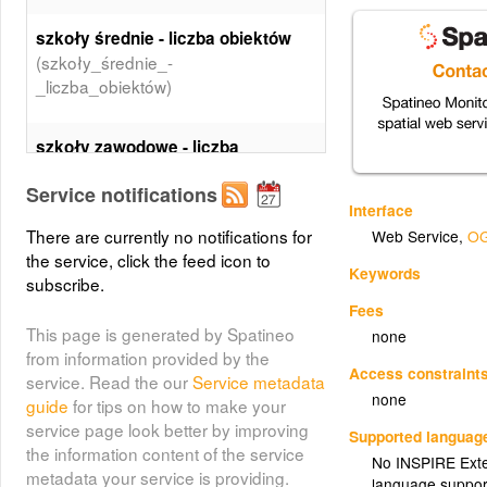
szkoły średnie - liczba obiektów
(szkoły_średnie_-
_liczba_obiektów)
szkoły zawodowe - liczba
(szkoły_zawodowe_-
obiektów
Service notifications
_liczba_obiektów)
Interface
There are currently no notifications for
Web Service
,
OG
gimnazja - liczba obiektów
the service, click the feed icon to
Keywords
(gimnazja_-_liczba_obiektów)
subscribe.
Fees
This page is generated by Spatineo
none
szkoły podstawowe - liczba
from information provided by the
(szkoły_podstawowe_-
obiektów
Access constraint
service. Read the our
Service metadata
_liczba_obiektów)
none
guide
for tips on how to make your
service page look better by improving
Supported languag
przedszkola - liczba obiektów
the information content of the service
No INSPIRE Exten
(przedszkola_-_liczba_obiektów)
metadata your service is providing.
language suppor