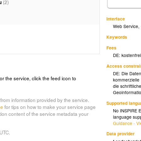
(2)
u
Interface
Web Service
,
Keywords
Fees
DE: kostenfre
Access constrai
DE: Die Daten
or the service, click the feed icon to
kommerzielle 
die schriftli
Geoinformati
from information provided by the service.
Supported lang
de
for tips on how to make your service page
No INSPIRE Ex
tion content of the service metadata your
language supp
Guidance - Vi
 UTC.
Data provider