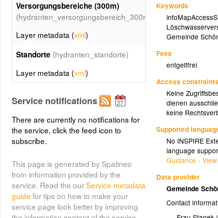
Keywords
Versorgungsbereiche (300m)
(hydranten_versorgungsbereich_300m)
infoMapAccessS
Löschwasserver
Layer metadata (
xml
)
Gemeinde Schöne
Fees
(hydranten_standorte)
Standorte
entgeltfrei
Layer metadata (
xml
)
Access constraint
Keine Zugriffsbe
Service notifications
dienen ausschlie
keine Rechtsverb
There are currently no notifications for
Supported languag
the service, click the feed icon to
subscribe.
No INSPIRE Exten
language suppor
Guidance - View
This page is generated by Spatineo
from information provided by the
Data provider
service. Read the our
Service metadata
Gemeinde Schön
guide
for tips on how to make your
Contact informat
service page look better by improving
the information content of the service
Frau Stanek (