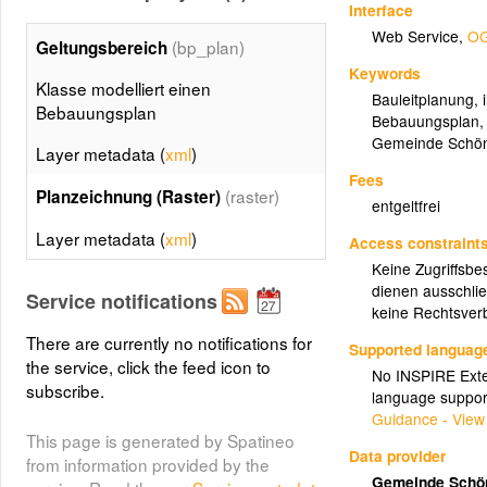
Interface
Web Service
,
OG
(bp_plan)
Geltungsbereich
Keywords
Klasse modelliert einen
Bauleitplanung
,
Bebauungsplan
Bebauungsplan
Gemeinde Schöne
Layer metadata (
xml
)
Fees
(raster)
Planzeichnung (Raster)
entgeltfrei
Layer metadata (
xml
)
Access constraint
Keine Zugriffsbe
dienen ausschlie
Service notifications
keine Rechtsverb
There are currently no notifications for
Supported languag
the service, click the feed icon to
No INSPIRE Exten
subscribe.
language suppor
Guidance - View
This page is generated by Spatineo
Data provider
from information provided by the
Gemeinde Schön