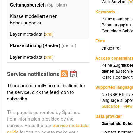
Web Service
,
OG
(bp_plan)
Geltungsbereich
Keywords
Klasse modelliert einen
Bauleitplanung
,
Bebauungsplan
Bebauungsplan
Gemeinde Schöne
Layer metadata (
xml
)
Fees
(raster)
Planzeichnung (Raster)
entgeltfrei
Layer metadata (
xml
)
Access constraint
Keine Zugriffsbe
dienen ausschlie
Service notifications
keine Rechtsverb
There are currently no notifications for
Supported languag
the service, click the feed icon to
No INSPIRE Exten
subscribe.
language suppor
Guidance - View
This page is generated by Spatineo
Data provider
from information provided by the
Gemeinde Schön
service. Read the our
Service metadata
guide
for tips on how to make your
Contact informat