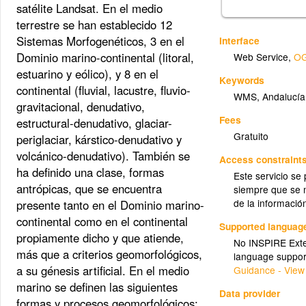
satélite Landsat. En el medio
terrestre se han establecido 12
Sistemas Morfogenéticos, 3 en el
Interface
Dominio marino-continental (litoral,
Web Service
,
OG
estuarino y eólico), y 8 en el
Keywords
continental (fluvial, lacustre, fluvio-
WMS
,
Andalucía
gravitacional, denudativo,
Fees
estructural-denudativo, glaciar-
Gratuito
periglaciar, kárstico-denudativo y
volcánico-denudativo). También se
Access constraint
ha definido una clase, formas
Este servicio se
antrópicas, que se encuentra
siempre que se m
de la informació
presente tanto en el Dominio marino-
continental como en el continental
Supported languag
propiamente dicho y que atiende,
No INSPIRE Exten
más que a criterios geomorfológicos,
language suppor
a su génesis artificial. En el medio
Guidance - View
marino se definen las siguientes
Data provider
formas y procesos geomorfológicos: