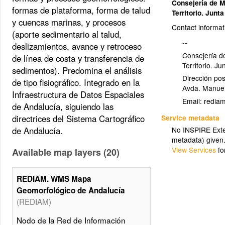
Consejería de 
formas de plataforma, forma de talud
Territorio. Junt
y cuencas marinas, y procesos
Contact informat
(aporte sedimentario al talud,
--
deslizamientos, avance y retroceso
Consejería d
de línea de costa y transferencia de
Territorio. J
sedimentos). Predomina el análisis
Dirección pos
de tipo fisiográfico. Integrado en la
Avda. Manuel
Infraestructura de Datos Espaciales
Email:
de Andalucía, siguiendo las
directrices del Sistema Cartográfico
Service metadata
de Andalucía.
No INSPIRE Exten
metadata) given
View Services
fo
Available map layers (20)
REDIAM. WMS Mapa
Geomorfológico de Andalucía
(REDIAM)
Nodo de la Red de Información