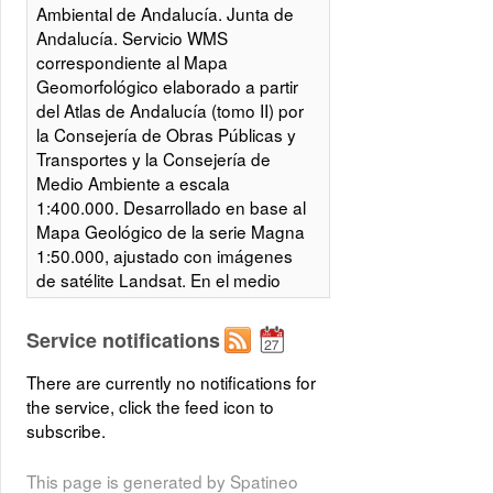
Ambiental de Andalucía. Junta de
Andalucía. Servicio WMS
correspondiente al Mapa
Geomorfológico elaborado a partir
del Atlas de Andalucía (tomo II) por
la Consejería de Obras Públicas y
Transportes y la Consejería de
Medio Ambiente a escala
1:400.000. Desarrollado en base al
Mapa Geológico de la serie Magna
1:50.000, ajustado con imágenes
de satélite Landsat. En el medio
terrestre se han establecido 12
Sistemas Morfogenéticos, 3 en el
Service notifications
Dominio marino-continental (litoral,
estuarino y eólico), y 8 en el
There are currently no notifications for
continental (fluvial, lacustre, fluvio-
the service, click the feed icon to
gravitacional, denudativo,
subscribe.
estructural-denudativo, glaciar-
periglaciar, kárstico-denudativo y
This page is generated by Spatineo