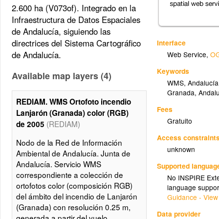
2.600 ha (V073of). Integrado en la
Infraestructura de Datos Espaciales
de Andalucía, siguiendo las
directrices del Sistema Cartográfico
Interface
de Andalucía.
Web Service
,
OG
Keywords
Available map layers (4)
WMS
,
Andalucía
Granada
,
Andal
REDIAM. WMS Ortofoto incendio
Fees
Lanjarón (Granada) color (RGB)
Gratuito
(REDIAM)
de 2005
Access constraint
Nodo de la Red de Información
unknown
Ambiental de Andalucía. Junta de
Andalucía. Servicio WMS
Supported languag
correspondiente a colección de
No INSPIRE Exten
ortofotos color (composición RGB)
language suppor
del ámbito del incendio de Lanjarón
Guidance - View
(Granada) con resolución 0.25 m,
Data provider
generada a partir del vuelo