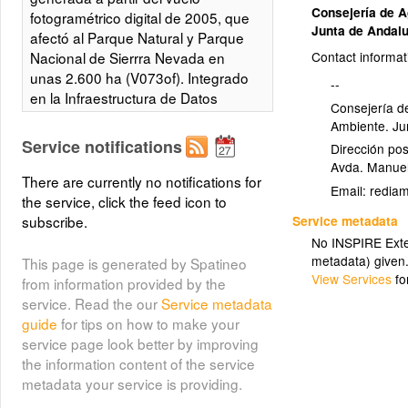
Consejería de A
fotogramétrico digital de 2005, que
Junta de Andal
afectó al Parque Natural y Parque
Nacional de Sierrra Nevada en
Contact informat
unas 2.600 ha (V073of). Integrado
--
en la Infraestructura de Datos
Consejería de
Espaciales de Andalucía, siguiendo
Ambiente. Ju
las directrices del Sistema
Service notifications
Dirección pos
Cartográfico de Andalucía.
Avda. Manuel
There are currently no notifications for
Email:
the service, click the feed icon to
Ortofoto incendio Lanjarón
subscribe.
Service metadata
(Granada) color (RGB) de 2005
No INSPIRE Exten
(orto_incendio_lanj_rgb)
metadata) given
This page is generated by Spatineo
View Services
fo
from information provided by the
Ortofoto Color (RGB) del ámbito del
service. Read the our
Service metadata
incendio de Lanjarón (Granada)
guide
for tips on how to make your
con resolución 0.25 m, generada a
service page look better by improving
partir del vuelo fotogramétrico digital
the information content of the service
de 2005, que afectó al Parque
metadata your service is providing.
Natural y Parque Nacional de
Sierrra Nevada en unas 2.600 ha