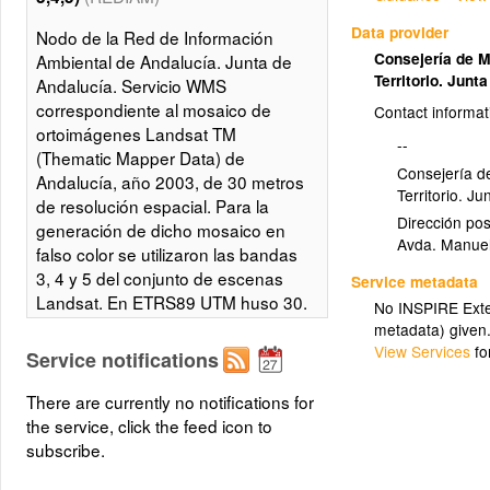
Data provider
Nodo de la Red de Información
Consejería de 
Ambiental de Andalucía. Junta de
Territorio. Junt
Andalucía. Servicio WMS
correspondiente al mosaico de
Contact informat
ortoimágenes Landsat TM
--
(Thematic Mapper Data) de
Consejería d
Andalucía, año 2003, de 30 metros
Territorio. J
de resolución espacial. Para la
Dirección pos
generación de dicho mosaico en
Avda. Manuel
falso color se utilizaron las bandas
3, 4 y 5 del conjunto de escenas
Service metadata
Landsat. En ETRS89 UTM huso 30.
No INSPIRE Exten
Este mosaico puede ser utilizado
metadata) given
como documento cartográfico y
View Services
fo
Service notifications
fuente de información, de cara a la
producción de mapas temáticos
There are currently no notifications for
(usos del suelo, láminas de agua,
the service, click the feed icon to
incendios forestales, cultivos, etc.) y
subscribe.
a la actualización del mapa de usos