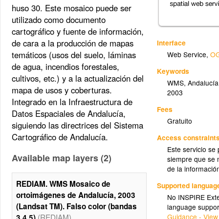
huso 30. Este mosaico puede ser
utilizado como documento
cartográfico y fuente de información,
de cara a la producción de mapas
Interface
temáticos (usos del suelo, láminas
Web Service
,
OG
de agua, incendios forestales,
Keywords
cultivos, etc.) y a la actualización del
WMS
,
Andalucía
mapa de usos y coberturas.
2003
Integrado en la Infraestructura de
Fees
Datos Espaciales de Andalucía,
Gratuito
siguiendo las directrices del Sistema
Cartográfico de Andalucía.
Access constraint
Este servicio se
Available map layers (2)
siempre que se m
de la informació
REDIAM. WMS Mosaico de
Supported languag
ortoimágenes de Andalucía, 2003
No INSPIRE Exten
(Landsat TM). Falso color (bandas
language suppor
Guidance - View
(REDIAM)
3,4,5)