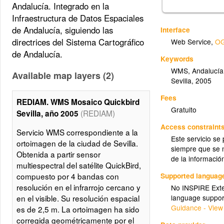
Andalucía. Integrado en la
Infraestructura de Datos Espaciales
de Andalucía, siguiendo las
Interface
directrices del Sistema Cartográfico
Web Service
,
OG
de Andalucía.
Keywords
WMS
,
Andalucía
Available map layers (2)
Sevilla
,
2005
Fees
REDIAM. WMS Mosaico Quickbird
Gratuito
(REDIAM)
Sevilla, año 2005
Access constraint
Servicio WMS correspondiente a la
Este servicio se
ortoimagen de la ciudad de Sevilla.
siempre que se m
Obtenida a partir sensor
de la informació
multiespectral del satélite QuickBird,
Supported languag
compuesto por 4 bandas con
resolución en el infrarrojo cercano y
No INSPIRE Exten
language suppor
en el visible. Su resolución espacial
Guidance - View
es de 2,5 m. La ortoimagen ha sido
corregida geométricamente por el