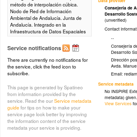
Data provider
método de interpolación cúbica.
Consejería de A
Nodo de Red de Información
Desarrollo Sost
Ambiental de Andalucía. Junta de
(unverified)
Andalucía. Integrado en la
Contact informat
Infraestructura de Datos Espaciales
de Andalucía, siguiendo las
--
directrices del Sistema Cartográfico
Consejería d
Service notifications
de Andalucía.
Desarrollo So
There are currently no notifications for
Dirección pos
Avda. Manuel
the service, click the feed icon to
Mosaico Quickbird Sevilla, año
subscribe.
Email:
(orto_quickbird_sevilla_2005)
2005
Service metadata
Ortoimagen QuickBird de Sevilla.
This page is generated by Spatineo
No INSPIRE Exten
Resolución de 0,6 m: año 2005
from information provided by the
metadata) given
service. Read the our
Service metadata
View Services
fo
Layer metadata (
xml
)
guide
for tips on how to make your
service page look better by improving
the information content of the service
metadata your service is providing.