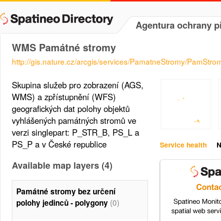
Agentura ochrany p
WMS Památné stromy
http://gis.nature.cz/arcgis/services/PamatneStromy/PamSt
Skupina služeb pro zobrazení (AGS,
WMS) a zpřístupnění (WFS)
geografických dat polohy objektů
vyhlášených památných stromů ve
verzi singlepart: P_STR_B, PS_L a
PS_P a v České republice
Service health
N
Available map layers (4)
Památné stromy bez určení
(0)
polohy jedinců - polygony