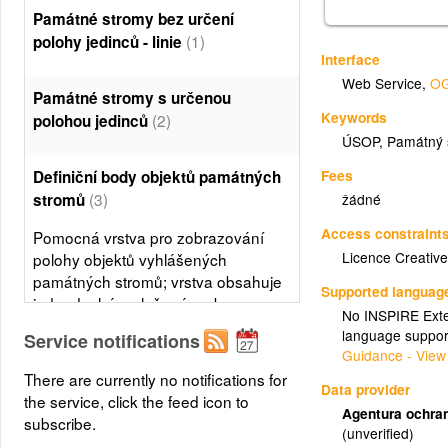
Památné stromy bez určení
(1)
polohy jedinců - linie
Interface
Web Service
,
OG
Památné stromy s určenou
Keywords
(2)
polohou jedinců
ÚSOP, Památný 
Fees
Definiční body objektů památných
(3)
stromů
žádné
Access constraint
Pomocná vrstva pro zobrazování
Licence Creati
polohy objektů vyhlášených
památných stromů; vrstva obsahuje
Supported languag
jednoduché a složené prvky
No INSPIRE Exten
(Singlepart and Multipart Features);
language suppor
Service notifications
© AOPK ČR
Guidance - View
There are currently no notifications for
Data provider
the service, click the feed icon to
Agentura ochran
subscribe.
(unverified)