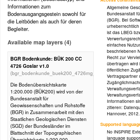
Informationen zum
Allgemeine Gesc
Bodenausgangsgestein sowohl für
Bundesanstalt f
(BGR). Bei Softw
die Leitböden als auch für deren
urheberrechtlic
Begleiter.
ist das LBEG bz
Verwertungsrecht
Available map layers (4)
einfaches Nutzun
beschriebenen N
Recht zur Vervie
BGR Bodenkunde: BÜK 200 CC
übertragen wird
4726 Goslar v1.0
öffentlichen Zug
(bgr_bodenkunde_buek200_4726mg_v1.0)
Vertragspartner 
Zugänglichmachu
Die Bodenübersichtskarte
Verwaltungsverf
1:200.000 (BÜK200) wird von der
Verwaltungsverfa
Bundesanstalt für
Informationen si
Geowissenschaften und Rohstoffe
zitieren: Daten
(BGR) in Zusammenarbeit mit den
Hannover, 2012.
Staatlichen Geologischen Diensten
Supported languag
(SGD) der Bundesländer im
No INSPIRE Exten
Blattschnitt der Topographischen
language suppor
Übersichtskarte 1:200.000