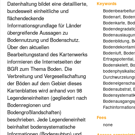
Datenhaltung bildet eine detaillierte,
Keywords
bundesweit einheitliche und
Bodenbearbeitu
Bodenart
,
Boden
flächendeckende
Bodenkarte
,
Bod
Informationsgrundlage für Länder
Bodendegradati
übergreifende Aussagen zu
Bodenauslaugu
Bodennutzung und Bodenschutz.
Bodenbildung
,
B
Über den aktuellen
Bodendekontami
Bodenluft
,
Bode
Bearbeitungsstand des Kartenwerks
Ertragspotential
informieren die Internetseiten der
Bodenskelett
,
Bo
BGR zum Thema Boden. Die
bodenphysikalis
Verbreitung und Vergesellschaftung
Durchwurzelungs
der Böden auf dem Gebiet dieses
Bodeneigenscha
Bodensubstrat
,
Kartenblattes wird anhand von 98
Bodensystemati
Legendeneinheiten (gegliedert nach
Bodenausgangsg
Bodenregionen und
Fachinformation
Bodengroßlandschaften)
Fees
beschrieben. Jede Legendeneinheit
none
beinhaltet bodensystematische
Informationen (Bodensubtyp) und
Access constraint