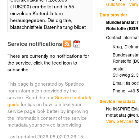
Guidance - View
(TÜK200) erarbeitet und in 55
einzelnen Kartenblättern
Data provider
herausgegeben. Die digitale,
Bundesanstalt 
blattschnittfreie Datenhaltung bildet
Rohstoffe (BGR
eine detaillierte, bundesweit
Contact informat
einheitliche und flächendeckende
Service notifications
Krug, Dietma
Informationsgrundlage für Länder
übergreifende Aussagen zu
Bundesanstal
There are currently no notifications for
Bodennutzung und Bodenschutz.
Rohstoffe (B
the service, click the feed icon to
Über den aktuellen
postal:
subscribe.
Bearbeitungsstand des
Stilleweg 2
,
3
Kartenwerks informieren die
Email:
This page is generated by Spatineo
Internetseiten der BGR zum Thema
from information provided by the
Phone:
+49 
Boden. Die Verbreitung und
service. Read the our
Service metadata
Service metadata
Vergesellschaftung der Böden auf
guide
for tips on how to make your
dem Gebiet dieses Kartenblattes
No INSPIRE Exten
service page look better by improving
metadata) given
wird anhand von 98
the information content of the service
View Services
fo
Legendeneinheiten (gegliedert
metadata your service is providing.
nach Bodenregionen und
Bodengroßlandschaften)
Last updated 2026-08-02 03:26:15