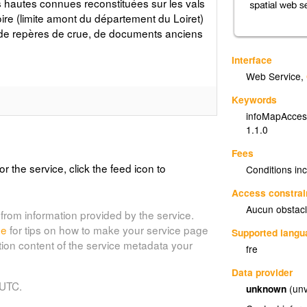
s hautes connues reconstituées sur les vals
re (limite amont du département du Loiret)
on de repères de crue, de documents anciens
Interface
Web Service
,
Keywords
infoMapAcces
présentation vecteur des isocotes de
1.1.0
s hautes connues reconstituées sur les vals
Fees
re (limite amont du département du Loiret)
or the service, click the feed icon to
Conditions in
on de repères de crue, de documents anciens
Access constrai
Aucun obstacl
from information provided by the service.
de
for tips on how to make your service page
Supported lang
tion content of the service metadata your
fre
Data provider
 UTC.
unknown
(unv