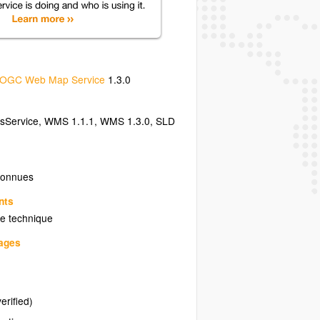
OGC Web Map Service
1.3.0
sService
,
WMS 1.1.1
,
WMS 1.3.0
,
SLD
connues
nts
e technique
uages
erified)