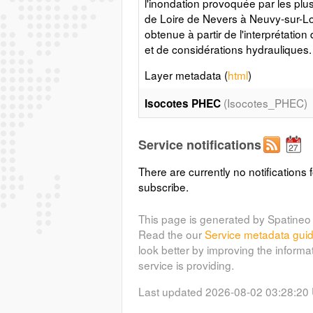
l'inondation provoquée par les plu
de Loire de Nevers à Neuvy-sur-Loi
obtenue à partir de l'interprétati
et de considérations hydrauliques.
Layer metadata (
html
)
(Isocotes_PHEC)
Isocotes PHEC
Zeau_Isocotes_AZI_58-18 est la re
Service notifications
l'inondation provoquée par les plu
de Loire de Nevers à Neuvy-sur-Loi
There are currently no notifications f
obtenue à partir de l'interprétati
subscribe.
et de considérations hydrauliques.
Layer metadata (
html
)
This page is generated by Spatineo 
Read the our
Service metadata gui
look better by improving the informa
service is providing.
Last updated 2026-08-02 03:28:20