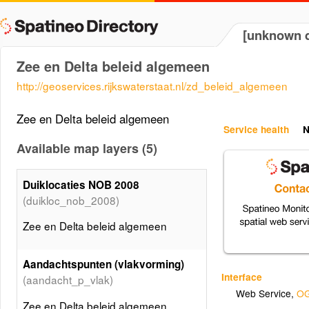
[unknown d
Zee en Delta beleid algemeen
http://geoservices.rijkswaterstaat.nl/zd_beleid_algemeen
Zee en Delta beleid algemeen
Service health
N
Available map layers (5)
Duiklocaties NOB 2008
(duikloc_nob_2008)
Zee en Delta beleid algemeen
Aandachtspunten (vlakvorming)
Interface
(aandacht_p_vlak)
Web Service
,
OG
Zee en Delta beleid algemeen