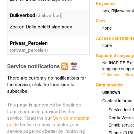
Keywords
rws
,
Rijkswaters
(duikverbod)
Duikverbod
Fees
Zee en Delta beleid algemeen
none
Access constraint
Privaat_Percelen
none
(privaat_percelen)
Supported languag
Zee en Delta beleid algemeen
No INSPIRE Exten
Service notifications
language suppor
Guidance - View
There are currently no notifications for
Clusters met waardering
the service, click the feed icon to
(cluster_waardering)
Data provider
subscribe.
unknown
Zee en Delta beleid algemeen
Contact informat
This page is generated by Spatineo
Servicedesk 
from information provided by the
Derde Wereld
service. Read the our
Service metadata
guide
for tips on how to make your
Email:
service page look better by improving
Phone:
(015)