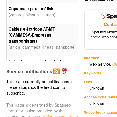
Capa base para análisis
(varios_poligono_mundo)
Cables eléctricos AT/MT
(CAMMESA-Empresas
transportistas)
(union_cammesa_lineas_transporte)
Interface
Estructuras de cables eléctricos
Web Service
,
OG
AT (Empresas transportistas)
Service notifications
Keywords
(electrica_transporte_visor_estructuras)
There are currently no notifications for
Fees
the service, click the feed icon to
Estaciones transformadoras
unknown
subscribe.
eléctricas AT/MT (Empresas
Access constraint
transportistas)
unknown
This page is generated by Spatineo
(electrica_transporte_visor_eett)
from information provided by the
Supported languag
service. Read the our
Service metadata