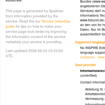
Bundes (www.wsv.
Gradnetze_Beschriftung_5
angebotenen Di
(grad_text_v_5)
This page is generated by Spatineo
Services) darf 
Informations Te
from information provided by the
www.itzbund.de) 
service. Read the our
Service metadata
Gradnetze_Beschriftung_5
an den von ihr h
guide
for tips on how to make your
(grad_text_h_5)
Daten. Nur im BV
service page look better by improving
ausschließlich f
the information content of the service
Gradnetze_Beschriftung_10
metadata your service is providing.
Supported languag
(grad_text_v_10)
No INSPIRE Exten
Last updated 2026-08-02 03:33:53
language suppor
UTC.
Guidance - View
Gradnetze_Beschriftung_10
(grad_text_h_10)
Data provider
Informationste
(unverified)
Gradnetze_Beschriftung_30
(grad_text_v_30)
Contact informat
Abteilung III
Arbeitsberei
Gradnetze_Beschriftung_30
Vermessung 
(grad_text_h_30)
Informations