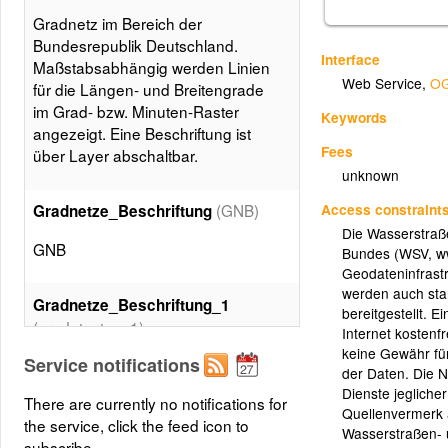
Gradnetz im Bereich der
Bundesrepublik Deutschland.
Interface
Maßstabsabhängig werden Linien
Web Service
,
OG
für die Längen- und Breitengrade
im Grad- bzw. Minuten-Raster
Keywords
angezeigt. Eine Beschriftung ist
Fees
über Layer abschaltbar.
unknown
Access constraint
(GNB)
Gradnetze_Beschriftung
Die Wasserstraße
GNB
Bundes (WSV, ww
Geodateninfrast
werden auch sta
Gradnetze_Beschriftung_1
bereitgestellt. 
(grad_text_v_1)
Internet kostenf
keine Gewähr für 
Service notifications
der Daten. Die 
Gradnetze_Beschriftung_1
Dienste jeglicher
There are currently no notifications for
(grad_text_h_1)
Quellenvermerk 
the service, click the feed icon to
Wasserstraßen- 
subscribe.