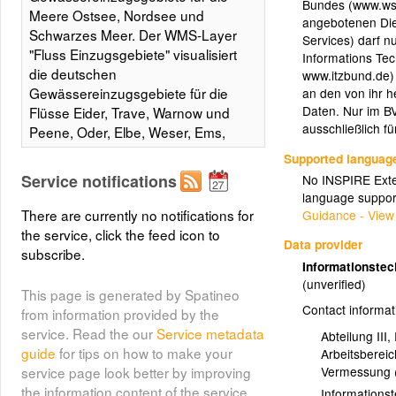
Bundes (www.wsv.
Meere Ostsee, Nordsee und
angebotenen Di
Schwarzes Meer. Der WMS-Layer
Services) darf 
"Fluss Einzugsgebiete" visualisiert
Informations Te
die deutschen
www.itzbund.de) 
Gewässereinzugsgebiete für die
an den von ihr h
Daten. Nur im BV
Flüsse Eider, Trave, Warnow und
ausschließlich f
Peene, Oder, Elbe, Weser, Ems,
Rhein, Donau, Maas. Die Daten
Supported languag
wurden von der Bundesanstalt für
Service notifications
No INSPIRE Exten
Gewässerkunde aufbereitet. Quelle
language suppor
der Daten: WasserBLIcK/BfG,
There are currently no notifications for
Guidance - View
30.11.2010.
the service, click the feed icon to
Data provider
subscribe.
Informationste
(Meer)
Meer
(unverified)
This page is generated by Spatineo
Contact informat
Meer
from information provided by the
service. Read the our
Service metadata
Abteilung III
guide
for tips on how to make your
Arbeitsberei
(ezg_meer)
Einzugsgebiete
Vermessung 
service page look better by improving
the information content of the service
Informations