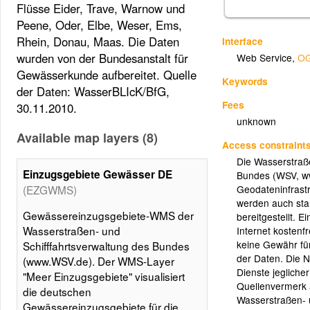
Flüsse Eider, Trave, Warnow und
Peene, Oder, Elbe, Weser, Ems,
Rhein, Donau, Maas. Die Daten
Interface
wurden von der Bundesanstalt für
Web Service
,
OG
Gewässerkunde aufbereitet. Quelle
Keywords
der Daten: WasserBLIcK/BfG,
Fees
30.11.2010.
unknown
Available map layers (8)
Access constraint
Die Wasserstraße
Einzugsgebiete Gewässer DE
Bundes (WSV, ww
Geodateninfrast
(EZGWMS)
werden auch sta
Gewässereinzugsgebiete-WMS der
bereitgestellt. 
Wasserstraßen- und
Internet kostenf
keine Gewähr für 
Schifffahrtsverwaltung des Bundes
der Daten. Die 
(www.WSV.de). Der WMS-Layer
Dienste jeglicher
"Meer Einzugsgebiete" visualisiert
Quellenvermerk 
die deutschen
Wasserstraßen- 
Gewässereinzugsgebiete für die