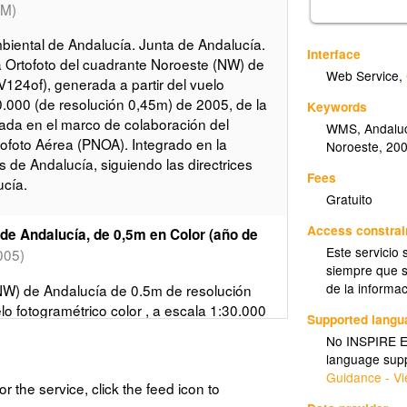
AM)
iental de Andalucía. Junta de Andalucía.
Interface
 Ortofoto del cuadrante Noroeste (NW) de
Web Service
,
124of), generada a partir del vuelo
30.000 (de resolución 0,45m) de 2005, de la
Keywords
ada en el marco de colaboración del
WMS
,
Andalu
tofoto Aérea (PNOA). Integrado en la
Noroeste
,
20
s de Andalucía, siguiendo las directrices
Fees
ucía.
Gratuito
Access constrai
de Andalucía, de 0,5m en Color (año de
Este servicio 
005)
siempre que s
de la informa
NW) de Andalucía de 0.5m de resolución
lo fotogramétrico color , a escala 1:30.000
Supported lang
 la Junta de Andalucía y el IGN generada
No INSPIRE Ex
sarrollo del Plan Nacional de Ortofoto
language supp
Guidance - Vi
or the service, click the feed icon to