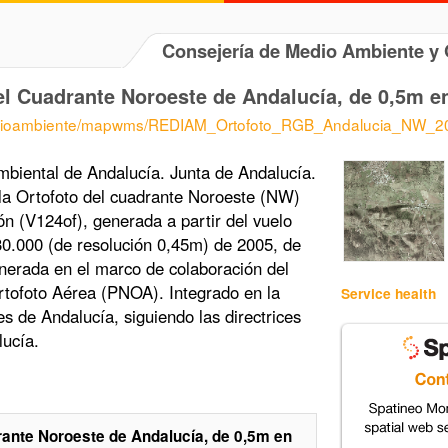
Consejería de Medio Ambiente 
 Cuadrante Noroeste de Andalucía, de 0,5m en
/medioambiente/mapwms/REDIAM_Ortofoto_RGB_Andalucia_NW_2
biental de Andalucía. Junta de Andalucía.
la Ortofoto del cuadrante Noroeste (NW)
n (V124of), generada a partir del vuelo
:30.000 (de resolución 0,45m) de 2005, de
enerada en el marco de colaboración del
rtofoto Aérea (PNOA). Integrado en la
Service health
s de Andalucía, siguiendo las directrices
lucía.
ante Noroeste de Andalucía, de 0,5m en