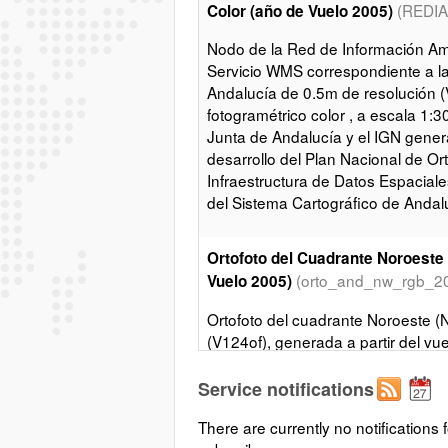
(REDI
Color (año de Vuelo 2005)
Nodo de la Red de Información Amb
Servicio WMS correspondiente a la
Andalucía de 0.5m de resolución (V
fotogramétrico color , a escala 1:
Junta de Andalucía y el IGN gener
desarrollo del Plan Nacional de Or
Infraestructura de Datos Espaciale
del Sistema Cartográfico de Andal
Ortofoto del Cuadrante Noroeste 
(orto_and_nw_rgb_2
Vuelo 2005)
Ortofoto del cuadrante Noroeste (
(V124of), generada a partir del vue
(de resolución 0,45m) de 2005, de
en el marco de colaboración del de
Service notifications
Aérea (PNOA).
There are currently no notifications f