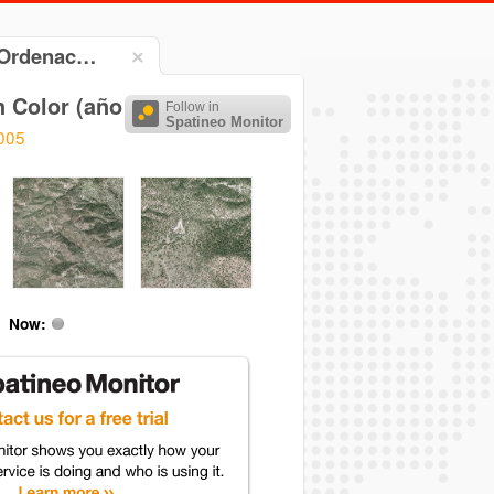
y Ordenac…
 Color (año de Vuelo 2005)
Follow in
Spatineo Monitor
005
Now: