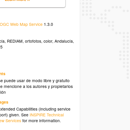
OGC Web Map Service
1.3.0
cía
,
REDIAM
,
ortofotos
,
color
,
Andalucía
,
05
nts
se puede usar de modo libre y gratuito
e mencione a los autores y propietarios
ción
uages
tended Capabilities (including service
ort) given. See
INSPIRE Technical
ew Services
for more information.