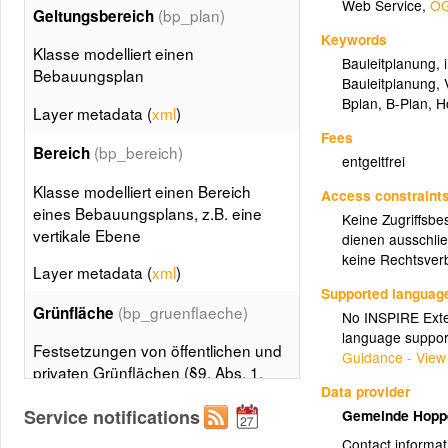
Web Service
,
OG
(bp_plan)
Geltungsbereich
Keywords
Klasse modelliert einen
Bauleitplanung
,
Bebauungsplan
Bauleitplanung
,
Bplan
,
B-Plan
,
H
Layer metadata (
xml
)
Fees
(bp_bereich)
Bereich
entgeltfrei
Klasse modelliert einen Bereich
Access constraint
eines Bebauungsplans, z.B. eine
Keine Zugriffsbe
vertikale Ebene
dienen ausschlie
keine Rechtsverb
Layer metadata (
xml
)
Supported languag
(bp_gruenflaeche)
Grünfläche
No INSPIRE Exten
language suppor
Festsetzungen von öffentlichen und
Guidance - View
privaten Grünflächen (§9, Abs. 1,
Data provider
Nr. 15 BauGB) und von Flächen für
Service notifications
Gemeinde Hopp
die Kleintierhaltung (§9, Abs. 1, Nr.
19 BauGB)
Contact informat