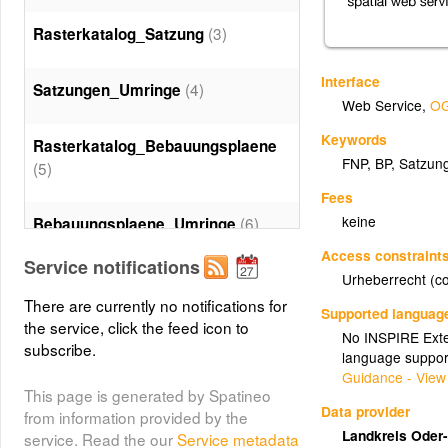
(3)
Rasterkatalog_Satzung
Interface
(4)
Satzungen_Umringe
Web Service
,
OG
Keywords
Rasterkatalog_Bebauungsplaene
FNP, BP, Satzun
(5)
Fees
keine
(6)
Bebauungsplaene_Umringe
Access constraint
Service notifications
Rasterkatalog
Urheberrecht (co
(7)
Flaechennutzungsplaene
There are currently no notifications for
Supported languag
the service, click the feed icon to
No INSPIRE Exten
subscribe.
language suppor
Flaechennutzungsplaene_Umringe
Guidance - View
(8)
This page is generated by Spatineo
Data provider
from information provided by the
(9)
Landkreis Oder
Gemeindestrassen
service. Read the our
Service metadata