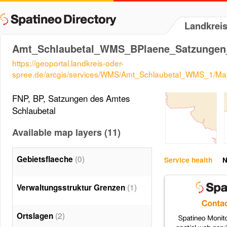
Landkrei
Amt_Schlaubetal_WMS_BPlaene_Satzunge
https://geoportal.landkreis-oder-
spree.de/arcgis/services/WMS/Amt_Schlaubetal_WMS_1/M
FNP, BP, Satzungen des Amtes
Schlaubetal
Available map layers (11)
(0)
Gebietsflaeche
Service health
N
(1)
Verwaltungsstruktur Grenzen
(2)
Ortslagen