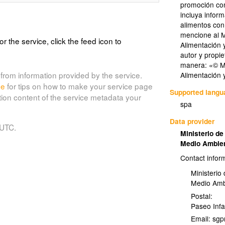
promoción com
incluya infor
alimentos con
mencione al M
or the service, click the feed icon to
Alimentación
autor y propie
manera: «© Mi
from information provided by the service.
Alimentación
de
for tips on how to make your service page
Supported lang
tion content of the service metadata your
spa
Data provider
 UTC.
Ministerio de
Medio Ambi
Contact infor
Ministerio
Medio Am
Postal:
Paseo Infa
Email: