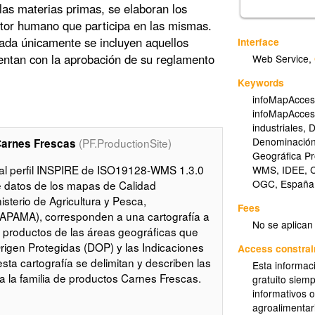
las materias primas, se elaboran los
actor humano que participa en las mismas.
iada únicamente se incluyen aquellos
Interface
ntan con la aprobación de su reglamento
Web Service
,
Keywords
infoMapAcces
infoMapAcces
industriales
,
Denominación
(PF.ProductionSite)
Carnes Frescas
Geográfica Pr
al perfil INSPIRE de ISO19128-WMS 1.3.0
WMS
,
IDEE
,
C
OGC
,
España
e datos de los mapas de Calidad
isterio de Agricultura y Pesca,
Fees
APAMA), corresponden a una cartografía a
No se aplican
de productos de las áreas geográficas que
igen Protegidas (DOP) y las Indicaciones
Access constrai
sta cartografía se delimitan y describen las
Esta informac
a la familia de productos Carnes Frescas.
gratuito siemp
informativos 
agroalimentar