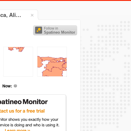
sca, Ali…
Follow in
Spatineo Monitor
Now: