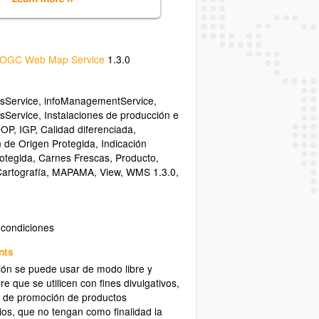
OGC Web Map Service
1.3.0
sService
,
infoManagementService
,
sService
,
Instalaciones de producción e
DOP
,
IGP
,
Calidad diferenciada
,
 de Origen Protegida
,
Indicación
otegida
,
Carnes Frescas
,
Producto
,
artografía
,
MAPAMA
,
View
,
WMS 1.3.0
,
 condiciones
nts
ión se puede usar de modo libre y
re que se utilicen con fines divulgativos,
o de promoción de productos
ios, que no tengan como finalidad la