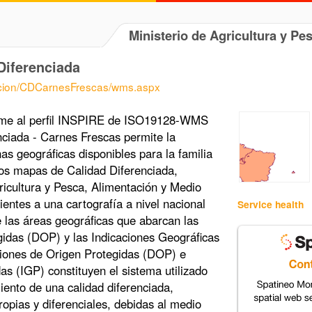
Ministerio de Agricultura y Pe
Diferenciada
acion/CDCarnesFrescas/wms.aspx
rme al perfil INSPIRE de ISO19128-WMS
nciada - Carnes Frescas permite la
nas geográficas disponibles para la familia
os mapas de Calidad Diferenciada,
ricultura y Pesca, Alimentación y Medio
tes a una cartografía a nivel nacional
Service health
e las áreas geográficas que abarcan las
idas (DOP) y las Indicaciones Geográficas
iones de Origen Protegidas (DOP) e
as (IGP) constituyen el sistema utilizado
iento de una calidad diferenciada,
ropias y diferenciales, debidas al medio