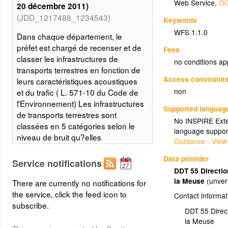
Web Service
,
OG
20 décembre 2011)
(JDD_1217488_1234543)
Keywords
WFS 1.1.0
Dans chaque département, le
préfet est chargé de recenser et de
Fees
classer les infrastructures de
no conditions ap
transports terrestres en fonction de
Access constraint
leurs caractéristiques acoustiques
non
et du trafic ( L. 571-10 du Code de
l'Environnement) Les infrastructures
Supported languag
de transports terrestres sont
No INSPIRE Exten
classées en 5 catégories selon le
language suppor
niveau de bruit qu?elles
Guidance - View
engendrent, la catégorie 1 étant la
Data provider
plus bruyante. Un secteur affecté
Service notifications
par le bruit est défini autour de
DDT 55 Directio
la Meuse
(unver
chaque infrastructure classée. Sur
There are currently no notifications for
la base de ce recensement, il
the service, click the feed icon to
Contact informat
détermine, après consultation des
subscribe.
DDT 55 Direct
communes, les secteurs, au
la Meuse
voisinage de ces infrastructures,