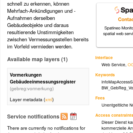
schnell zu erkennen, können
Mehrfach-Ankündigungen und -
Aufnahmen derselben
Gebäudeobjekte und daraus
resultierende Unstimmigkeiten
zwischen Vermessungsstellen bereits
im Vorfeld vermieden werden.
Interface
Available map layers (1)
Web Service
,
OG
Keywords
Vormerkungen
Gebäudeeinmessungsregister
infoMapAccessS
BW_GebReg_V
(gebreg:vormerkung)
Fees
Layer metadata (
xml
)
Unentgeltliche 
Access constraint
Service notifications
Dieser Dienst ka
There are currently no notifications for
kommerzielle A