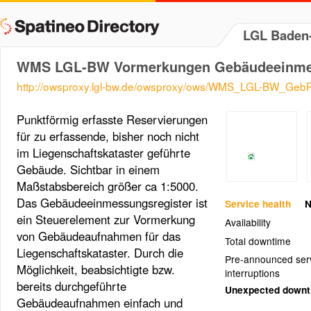
LGL Baden
WMS LGL-BW Vormerkungen Gebäudeeinmes
http://owsproxy.lgl-bw.de/owsproxy/ows/WMS_LGL-BW_Ge
Punktförmig erfasste Reservierungen
für zu erfassende, bisher noch nicht
im Liegenschaftskataster geführte
Gebäude. Sichtbar in einem
Maßstabsbereich größer ca 1:5000.
Das Gebäudeeinmessungsregister ist
Service health
N
ein Steuerelement zur Vormerkung
Availability
von Gebäudeaufnahmen für das
Total downtime
Liegenschaftskataster. Durch die
Pre-announced ser
Möglichkeit, beabsichtigte bzw.
interruptions
bereits durchgeführte
Unexpected down
Gebäudeaufnahmen einfach und