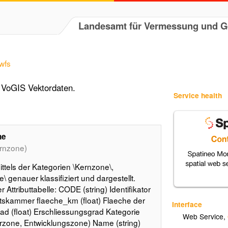
Landesamt für Vermessung und 
/wfs
VoGIS Vektordaten.
Service health
ne
rnzone)
tels der Kategorien \Kernzone\,
 genauer klassifiziert und dargestellt.
Attributtabelle: CODE (string) Identifikator
tskammer flaeche_km (float) Flaeche der
Interface
rad (float) Erschliessungsgrad Kategorie
Web Service
,
erzone, Entwicklungszone) Name (string)