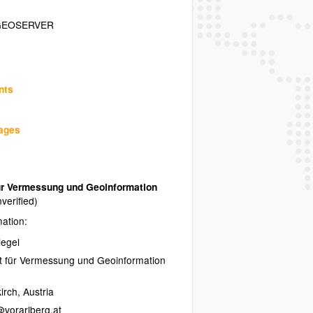
GEOSERVER
nts
uages
r Vermessung und Geoinformation
nverified)
mation:
iegel
 für Vermessung und Geoinformation
irch
,
Austria