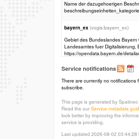
Name der dazugehoerigen Beschre
beschreibungseinheiten_kategori
(vogis:bayern_ex)
bayern_ex
Gebiet des Bundeslandes Bayern 
Landesamtes fuer Digitalisierung
https://opendata.bayern.de/detail
Wichtige Felder und Datentypen d
des Bundeslandes BEZ_LAN(TEXT)
Service notifications
bayern_ex.shp
There are currently no notifications f
subscribe.
(vogis:verkehrsinfo)
verkehrsinfo
This page is generated by Spatineo 
Dieser Datensatz beinhaltet vers
Read the our
Service metadata gui
GIP bislang eingetragen sind. Die
look better by improving the informa
Auswirkungen. Konkret werden Inf
service is providing.
Massnahmen gesammelt: Geschwin
(aller Art), Gesperrter Durchzug
Last updated 2026-08-02 03:44:28
Fahrradstrassen und Fussgaengerz