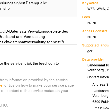
ibungseinheit Datenquelle:
Keywords
en.shp
WFS
,
WMS
,
Fees
NONE
OGD-Datensatz Verwaltungsgebiete des
Access constrai
, Breitband und Vermessung
NONE
ansicht/datensatz/verwaltungsgebiete?0
Supported lang
er Attributtabelle: SCH(TEXT) = Nummer
ger
 = Name des Bundeslandes Datenquelle:
Data provider
or the service, click the feed icon to
Landesamt fü
Vorarlberg
(u
Contact infor
from information provided by the service.
chiedene StVO-Massnahmen welche in der
Andreas S
de
for tips on how to make your service page
se haben vor allem fuer das Routing
tion content of the service metadata your
Landesamt
ormationen zu folgenden StVO-
Vorarlberg
digkeitsbeschraenkungen, Fahrverbote
sverkehr, Wohnstrassen, Begegnungszonen,
6800
Feldk
 UTC.
onen. Es besteht kein Anspruch auf
Email: