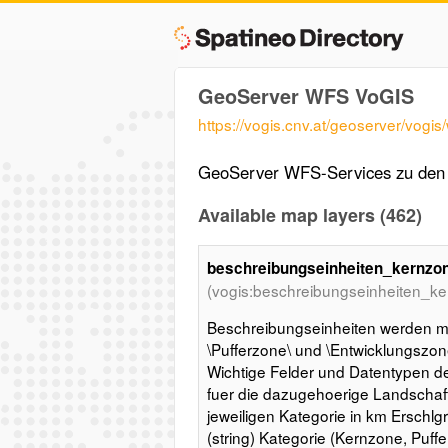
GeoServer WFS VoGIS
https://vogis.cnv.at/geoserver/vogis
GeoServer WFS-Services zu den 
Available map layers (462)
beschreibungseinheiten_kernzo
(vogis:beschreibungseinheiten_ke
Beschreibungseinheiten werden mit
\Pufferzone\ und \Entwicklungszone\
Wichtige Felder und Datentypen der 
fuer die dazugehoerige Landschaf
jeweiligen Kategorie in km Erschlg
(string) Kategorie (Kernzone, Puff