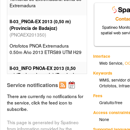
Extremadura
II-03_PNOA-EX 2013 (0,50 m)
(Provincia de Badajoz)
(PNOAEX201350)
Ortofotos PNOA Extremadura
0.50m Año 2013 ETRS89 UTM H29
Interface
Web Service
,
OG
II-03_INFO PNOA-EX 2013 (0,50
Keywords
m) (Fechas de vuelo) (Provincia
WMS
,
servidor 
de Badajoz)
Service notifications
Ortofotos
,
Infrae
(INFOPNOAEX201350)
Fees
There are currently no notifications for
Ortofotos PNOA Extremadura
the service, click the feed icon to
Gratuito/free
0.50m Año 2013 ETRS89 UTM H29
subscribe.
Access constraint
None
This page is generated by Spatineo
from information provided by the
Supported languag