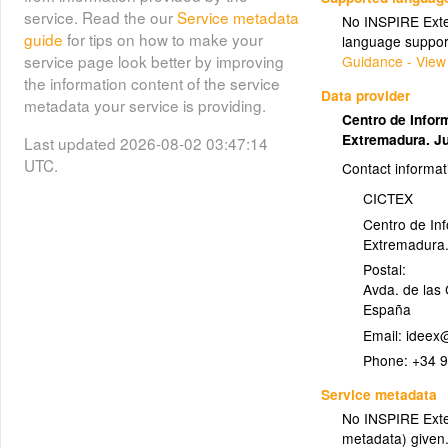
service. Read the our
Service metadata
No INSPIRE Exten
guide
for tips on how to make your
language suppor
service page look better by improving
Guidance - View
the information content of the service
Data provider
metadata your service is providing.
Centro de Inform
Extremadura. J
Last updated 2026-08-02 03:47:14
UTC.
Contact informat
CICTEX
Centro de Inf
Extremadura.
Postal:
Avda. de las
España
Email:
Phone:
+34 
Service metadata
No INSPIRE Exten
metadata) given