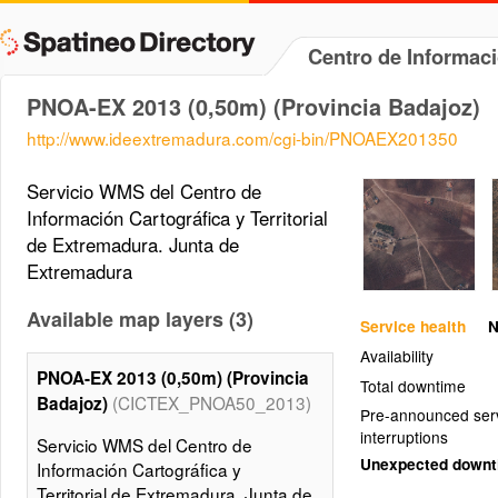
Centro de Informac
PNOA-EX 2013 (0,50m) (Provincia Badajoz)
http://www.ideextremadura.com/cgi-bin/PNOAEX201350
Servicio WMS del Centro de
Información Cartográfica y Territorial
de Extremadura. Junta de
Extremadura
Available map layers (3)
Service health
N
Availability
PNOA-EX 2013 (0,50m) (Provincia
Total downtime
(CICTEX_PNOA50_2013)
Badajoz)
Pre-announced ser
interruptions
Servicio WMS del Centro de
Unexpected down
Información Cartográfica y
Territorial de Extremadura. Junta de