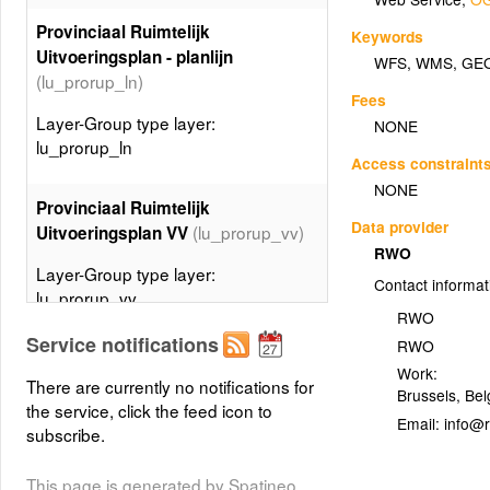
Provinciaal Ruimtelijk
Keywords
Uitvoeringsplan - planlijn
WFS
,
WMS
,
GE
(lu_prorup_ln)
Fees
Layer-Group type layer:
NONE
lu_prorup_ln
Access constraint
NONE
Provinciaal Ruimtelijk
Data provider
(lu_prorup_vv)
Uitvoeringsplan VV
RWO
Layer-Group type layer:
Contact informat
lu_prorup_vv
RWO
Service notifications
RWO
Gewestelijk Ruimtelijk
Work:
Uitvoeringsplan DV -
There are currently no notifications for
Brussels
,
Bel
planspecialecontour
the service, click the feed icon to
Email:
(lu_gewrup_dv_ctspec)
subscribe.
Layer-Group type layer:
This page is generated by Spatineo