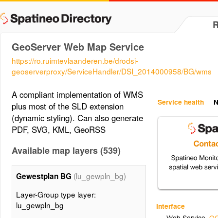
GeoServer Web Map Service
https://ro.ruimtevlaanderen.be/drodsi-
geoserverproxy/ServiceHandler/DSI_2014000958/BG/wms
A compliant implementation of WMS
Service health
N
plus most of the SLD extension
(dynamic styling). Can also generate
PDF, SVG, KML, GeoRSS
Available map layers (539)
(lu_gewpln_bg)
Gewestplan BG
Layer-Group type layer:
lu_gewpln_bg
Interface
Web Service
,
OG