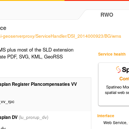
RWO
ce
odsi-geoserverproxy/ServiceHandler/DSI_2014000923/BG/wms
MS plus most of the SLD extension
Service health
erate PDF, SVG, KML, GeoRSS
ngsplan Register Plancompensaties VV
_vv_rpc
Interface
(lu_prorup_dv)
gsplan DV
Web Service
,
_dv