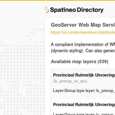
GeoServer Web Map Servi
https://ro.ruimtevlaanderen.be/dr
A compliant implementation of W
(dynamic styling). Can also gen
Available map layers (539)
Provinciaal Ruimtelijk Uitvoeri
(lu_prorup_vv_rpc)
Layer-Group type layer: lu_prorup
Provinciaal Ruimtelijk Uitvoerin
Layer-Group type layer: lu_prorup