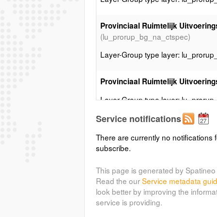
Provinciaal Ruimtelijk Uitvoerin
(lu_prorup_bg_na_ctspec)
Layer-Group type layer: lu_proru
Provinciaal Ruimtelijk Uitvoerin
Layer-Group type layer: lu_prorup
Service notifications
Gewestelijk Ruimtelijk Uitvoeri
There are currently no notifications f
(lu_gewrup_dv_rvv)
subscribe.
Layer-Group type layer: lu_gewru
This page is generated by Spatineo 
Read the our
Service metadata gui
Gemeentelijk Ruimtelijk Uitvoeri
look better by improving the informa
Layer-Group type layer: lu_gemru
service is providing.