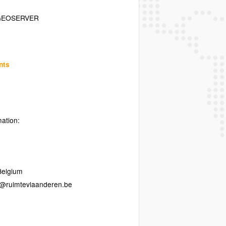
GEOSERVER
nts
mation:
Belgium