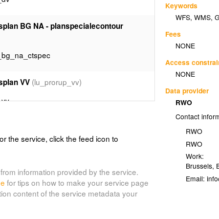
Keywords
WFS
,
WMS
,
gsplan BG NA - planspecialecontour
Fees
NONE
p_bg_na_ctspec
Access constrai
NONE
(lu_prorup_vv)
gsplan VV
Data provider
_vv
RWO
Contact infor
ngsplan Recht van Voorkoop DV
RWO
or the service, click the feed icon to
RWO
Work:
p_dv_rvv
Brussels
,
from information provided by the service.
Email:
de
for tips on how to make your service page
(lu_gemrup_dg)
ngsplan - plandeelgebied
tion content of the service metadata your
p_dg