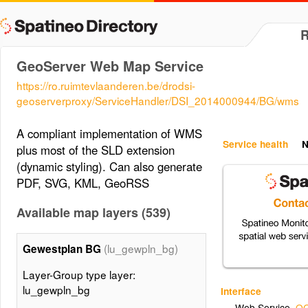
GeoServer Web Map Service
https://ro.ruimtevlaanderen.be/drodsi-
geoserverproxy/ServiceHandler/DSI_2014000944/BG/wms
A compliant implementation of WMS
Service health
N
plus most of the SLD extension
(dynamic styling). Can also generate
PDF, SVG, KML, GeoRSS
Available map layers (539)
(lu_gewpln_bg)
Gewestplan BG
Layer-Group type layer:
lu_gewpln_bg
Interface
Web Service
,
OG