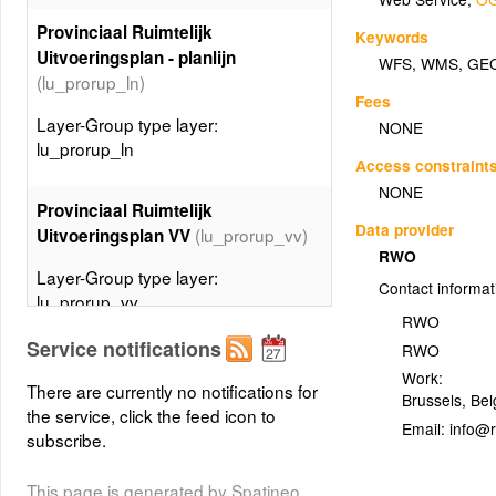
Provinciaal Ruimtelijk
Keywords
Uitvoeringsplan - planlijn
WFS
,
WMS
,
GE
(lu_prorup_ln)
Fees
Layer-Group type layer:
NONE
lu_prorup_ln
Access constraint
NONE
Provinciaal Ruimtelijk
Data provider
(lu_prorup_vv)
Uitvoeringsplan VV
RWO
Layer-Group type layer:
Contact informat
lu_prorup_vv
RWO
Service notifications
RWO
Gewestelijk Ruimtelijk
Work:
Uitvoeringsplan DV -
There are currently no notifications for
Brussels
,
Bel
planspecialecontour
the service, click the feed icon to
Email:
(lu_gewrup_dv_ctspec)
subscribe.
Layer-Group type layer:
This page is generated by Spatineo