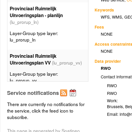
Provinciaal Ruimtelijk
Keywords
Uitvoeringsplan - planlijn
WFS
,
WMS
,
GE
(lu_prorup_ln)
Fees
Layer-Group type layer:
NONE
lu_prorup_ln
Access constraint
NONE
Provinciaal Ruimtelijk
Data provider
(lu_prorup_vv)
Uitvoeringsplan VV
RWO
Layer-Group type layer:
Contact informat
lu_prorup_vv
RWO
Service notifications
RWO
Gewestelijk Ruimtelijk
Work:
Uitvoeringsplan DV -
There are currently no notifications for
Brussels
,
Bel
planspecialecontour
the service, click the feed icon to
Email:
(lu_gewrup_dv_ctspec)
subscribe.
Layer-Group type layer:
This page is generated by Spatineo