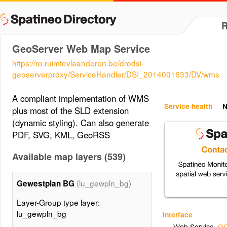
GeoServer Web Map Service
https://ro.ruimtevlaanderen.be/drodsi-
geoserverproxy/ServiceHandler/DSI_2014001633/DV/wms
A compliant implementation of WMS
Service health
N
plus most of the SLD extension
(dynamic styling). Can also generate
PDF, SVG, KML, GeoRSS
Available map layers (539)
(lu_gewpln_bg)
Gewestplan BG
Layer-Group type layer:
lu_gewpln_bg
Interface
Web Service
,
OG