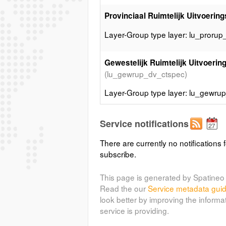
Provinciaal Ruimtelijk Uitvoerin
Layer-Group type layer: lu_prorup
Gewestelijk Ruimtelijk Uitvoerin
(lu_gewrup_dv_ctspec)
Layer-Group type layer: lu_gewru
Gemeentelijk Ruimtelijk Uitvoer
Service notifications
(lu_gemrup_pv_rpc)
There are currently no notifications f
Layer-Group type layer: lu_gemru
subscribe.
This page is generated by Spatineo 
Gemeentelijk Ruimtelijk Uitvoer
Read the our
Service metadata gui
(lu_gemrup_vv_rpc)
look better by improving the informa
Layer-Group type layer: lu_gemru
service is providing.