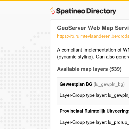
GeoServer Web Map Servi
https://ro.ruimtevlaanderen.be/dr
A compliant implementation of W
(dynamic styling). Can also gen
Available map layers (539)
(lu_gewpln_bg)
Gewestplan BG
Layer-Group type layer: lu_gewpl
Provinciaal Ruimtelijk Uitvoerings
Layer-Group type layer: lu_prorup