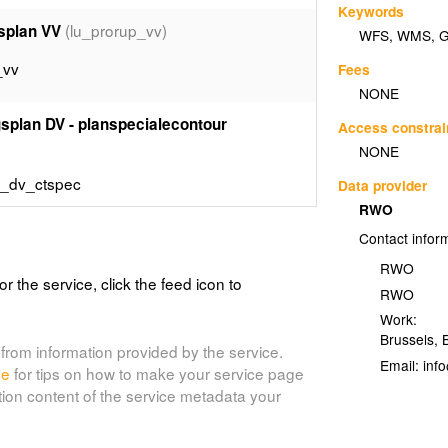
Keywords
(lu_prorup_vv)
gsplan VV
WFS
,
WMS
,
_vv
Fees
NONE
gsplan DV - planspecialecontour
Access constrai
NONE
p_dv_ctspec
Data provider
RWO
ingsplan Register Plancompensaties PV
Contact infor
RWO
or the service, click the feed icon to
RWO
p_pv_rpc
Work:
Brussels
,
from information provided by the service.
ingsplan Register Plancompensaties VV
Email:
de
for tips on how to make your service page
tion content of the service metadata your
p_vv_rpc