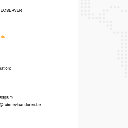
GEOSERVER
nts
mation:
Belgium