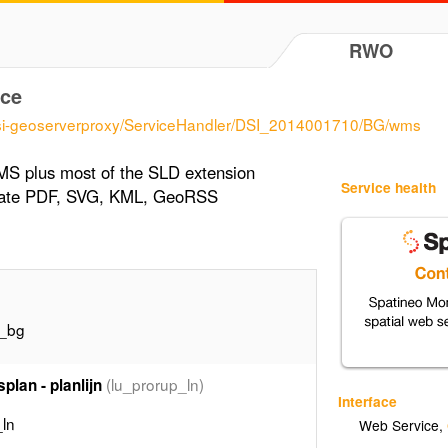
RWO
ce
odsi-geoserverproxy/ServiceHandler/DSI_2014001710/BG/wms
MS plus most of the SLD extension
Service health
erate PDF, SVG, KML, GeoRSS
n_bg
(lu_prorup_ln)
plan - planlijn
Interface
_ln
Web Service
,