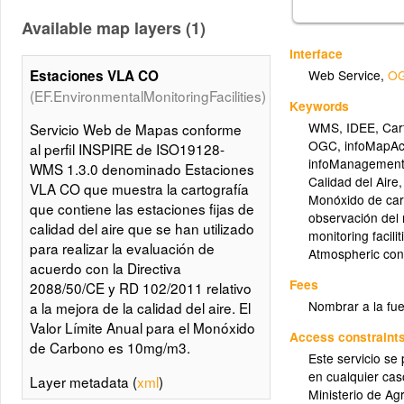
Available map layers (1)
Interface
Estaciones VLA CO
Web Service
,
OG
(EF.EnvironmentalMonitoringFacilities)
Keywords
WMS
,
IDEE
,
Car
Servicio Web de Mapas conforme
OGC
,
infoMapAc
al perfil INSPIRE de ISO19128-
infoManagement
WMS 1.3.0 denominado Estaciones
Calidad del Aire
VLA CO que muestra la cartografía
Monóxido de ca
que contiene las estaciones fijas de
observación del
calidad del aire que se han utilizado
monitoring facilit
para realizar la evaluación de
Atmospheric con
acuerdo con la Directiva
Fees
2088/50/CE y RD 102/2011 relativo
Nombrar a la fue
a la mejora de la calidad del aire. El
Valor Límite Anual para el Monóxido
Access constraint
de Carbono es 10mg/m3.
Este servicio se
en cualquier ca
Layer metadata (
xml
)
Ministerio de Ag