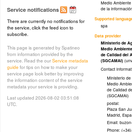
Medio Ambiente 
de la informació
Service notifications
Supported languag
There are currently no notifications for
spa
the service, click the feed icon to
subscribe.
Data provider
Ministerio de A
This page is generated by Spatineo
Medio Ambiente
from information provided by the
de Calidad del 
service. Read the our
Service metadata
(SGCAMAI)
(unv
guide
for tips on how to make your
Contact informat
service page look better by improving
Ministerio de
the information content of the service
Medio Ambie
metadata your service is providing.
de Calidad de
(SGCAMAI)
Last updated 2026-08-02 03:51:08
postal:
UTC.
Plaza San Jua
Madrid
,
Espa
Email:
Phone:
(+34)