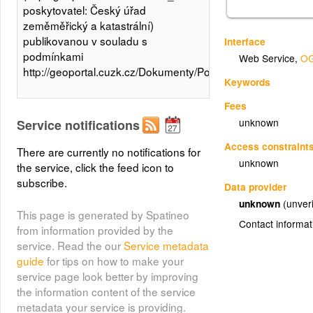
poskytovatel: Český úřad
zeměměřický a katastrální)
publikovanou v souladu s
Interface
podmínkami
Web Service
,
OG
http://geoportal.cuzk.cz/Dokumenty/Podminky_sluzby_CUZ
Keywords
Fees
(tisa_orto)
Tisá - podrobné ortofoto
unknown
Service notifications
Podrobné ortofoto obce Tisá.
Access constraint
There are currently no notifications for
unknown
the service, click the feed icon to
subscribe.
Data provider
unknown
(unveri
This page is generated by Spatineo
Contact informat
from information provided by the
service. Read the our
Service metadata
guide
for tips on how to make your
service page look better by improving
the information content of the service
metadata your service is providing.