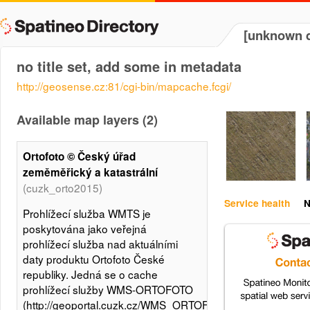
[unknown d
no title set, add some in metadata
http://geosense.cz:81/cgi-bin/mapcache.fcgi/
Available map layers (2)
Ortofoto © Český úřad
zeměměřický a katastrální
(cuzk_orto2015)
Service health
N
Prohlížecí služba WMTS je
poskytována jako veřejná
prohlížecí služba nad aktuálními
daty produktu Ortofoto České
republiky. Jedná se o cache
prohlížecí služby WMS-ORTOFOTO
(http://geoportal.cuzk.cz/WMS_ORTOFOTO_PUB/WMServic