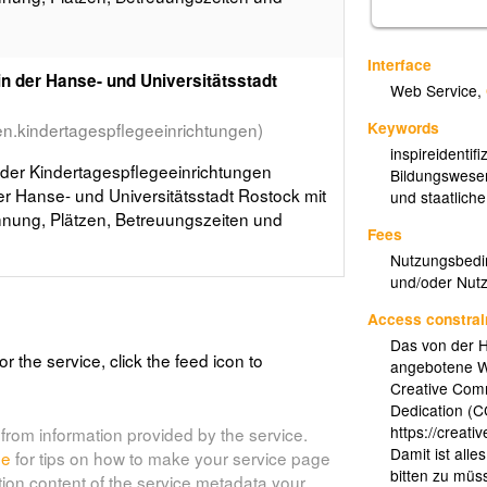
Interface
n der Hanse- und Universitätsstadt
Web Service
,
Keywords
en.kindertagespflegeeinrichtungen)
inspireidentifiz
 der Kindertagespflegeeinrichtungen
Bildungswese
er Hanse- und Universitätsstadt Rostock mit
und staatlich
hnung, Plätzen, Betreuungszeiten und
Fees
Nutzungsbedi
und/oder Nut
Access constrai
Das von der H
or the service, click the feed icon to
angebotene We
Creative Comm
Dedication (C
https://creat
from information provided by the service.
Damit ist alle
de
for tips on how to make your service page
bitten zu müs
tion content of the service metadata your