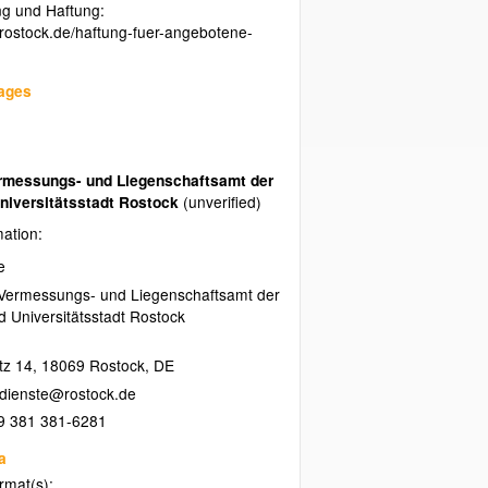
ng und Haftung:
v.rostock.de/haftung-fuer-angebotene-
uages
ermessungs- und Liegenschaftsamt der
niversitätsstadt Rostock
(unverified)
mation:
e
 Vermessungs- und Liegenschaftsamt der
 Universitätsstadt Rostock
tz 14
,
18069
Rostock
,
DE
9 381 381-6281
a
ormat(s):