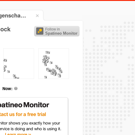
iegenscha…
tock
Follow in
Spatineo Monitor
Now: