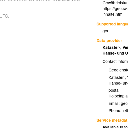
Gewährleistu
https://geo.s
inhalte.html
 UTC.
Supported lang
ger
Data provider
Kataster-, V
Hanse- und U
Contact infor
Geodienst
Kataster-,
Hanse- und
postal:
Holbeinpla
Email:
Phone:
+4
Service metadat
Available in f