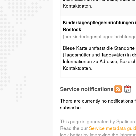
Kontaktdaten.
Kindertagespflegeeinrichtungen i
Rostock
(hro.kindertagespflegeeinrichtung
Diese Karte umfasst die Standorte
(Tagesmütter und Tagesväter) in d
Informationen zu Adresse, Bezeic
Kontaktdaten.
Layer metadata (
xml
)
Service notifications
There are currently no notifications f
subscribe.
This page is generated by Spatineo 
Read the our
Service metadata gui
look better by improving the informa