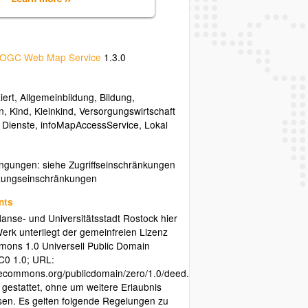
OGC Web Map Service
1.3.0
iert
,
Allgemeinbildung
,
Bildung
,
n
,
Kind
,
Kleinkind
,
Versorgungswirtschaft
e Dienste
,
infoMapAccessService
,
Lokal
ngungen: siehe Zugriffseinschränkungen
zungseinschränkungen
nts
anse- und Universitätsstadt Rostock hier
rk unterliegt der gemeinfreien Lizenz
ons 1.0 Universell Public Domain
C0 1.0; URL:
ivecommons.org/publicdomain/zero/1.0/deed.de).
s gestattet, ohne um weitere Erlaubnis
sen. Es gelten folgende Regelungen zu