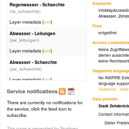
Keywords
Regenwasser - Schaechte
infoMapAccessS
(rw_schaechte)
Abwasser
,
Zehde
Layer metadata (
xml
)
Fees
entgeltfrei
Abwasser - Leitungen
(aw_leitungen)
Access constraint
Keine Zugriffsbe
Layer metadata (
xml
)
dienen ausschlie
keine Rechtsverb
Abwasser - Schaechte
(aw_schaechte)
Supported languag
No INSPIRE Exten
Layer metadata (
xml
)
language suppor
Guidance - View
Service notifications
Abwasser - Pumpwerke
(sw_pumpwerke)
Data provider
There are currently no notifications for
Stadt Zehdenic
Layer metadata (
xml
)
the service, click the feed icon to
Contact informat
subscribe.
Abwasser - Hausanschluesse
Dieter Friedri
(sw_hausanschluesse)
This page is generated by Spatineo