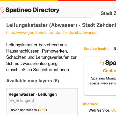
Stadt 
Leitungskataster (Abwasser) - Stadt Zehden
https://www.geodienste-zehdenick.de/isk/abwasser
Leitungskataster bestehend aus
Service health
N
Hausanschlüssen, Pumpwerken,
Schächten und Leitungsverläufen zur
Schmutzwasserentsorgung
einschließlich Sachinformationen.
Available map layers (6)
Regenwasser - Leitungen
(rw_leitungen)
Interface
Layer metadata (
xml
)
Web Service
,
OG