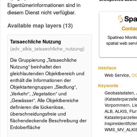
Eigentümerinformationen sind in
diesem Dienst nicht verfügbar.
Available map layers (13)
Tatsaechliche Nutzung
(adv_alkis_tatsaechliche_nutzung)
Die Gruppierung „Tatsaechliche
Nutzung“ beinhaltet den
Interface
gleichlautenden Objektbereich und
Web Service
,
OG
enthält die Informationen der
Keywords
Objektartengruppen „Siedlung“,
Geobasisdaten
,
„Verkehr“, „Vegetation“ und
(Katasterparzell
„Gewässer“. Alle Objektbereiche
Vorpommern
,
Li
definieren die lückenlose,
ALB
,
ALKIS
,
Flu
überschneidungsfreie und
Katasterparzelle
flächendeckende Beschreibung der
inspireidentifizier
Erdoberfläche
WMS_MV_ALKI