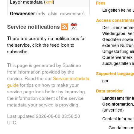
Layer metadata (
xml
)
Fees
Es gelten keine
(adv_alkis_gewaesser)
Gewaesser
Access constraint
Beschreibung wasserbedeckter
Service notifications
Der Lizenznehmer 
Flaechen gemaess ALKIS-
Wiedergabe, Ver
Objektartenkatalog
There are currently no notifications for
Geodaten sowie b
(Mindestumfang:
the service, click the feed icon to
externen Nutzun
Grunddatenbestand).
subscribe.
Umgestaltung ein
Quellenvermerk a
Visualisierung in Farbdarstellung
auszugestalten 
grundsaetzlich gemaess
This page is generated by Spatineo
Signaturenkatalog.
from information provided by the
Supported languag
service. Read the our
Service metadata
ger
guide
for tips on how to make your
(adv_alkis_vegetation)
Vegetation
Data provider
service page look better by improving
the information content of the service
Landesamt für i
Beschreibung land- und
Geoinformation
metadata your service is providing.
forstwirtschaftlich genutzter
(unverified)
Flaechen oder Flaechen mit
Last updated 2026-08-02 03:56:50
fehlendem bzw. natuerlichem
Contact informat
UTC.
Bewuchs ausserhalb von
Geodatenser
Siedlungen gemaess ALKIS-