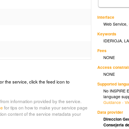
Interface
Web Service
,
Keywords
IDERIOJA
,
LA
Fees
NONE
Access constrai
NONE
or the service, click the feed icon to
Supported lang
No INSPIRE Ex
arcial_2003)
language supp
from information provided by the service.
Guidance - Vi
de
for tips on how to make your service page
Data provider
tion content of the service metadata your
Direccion Ge
Consejeria de
_infrarrojo_2006)