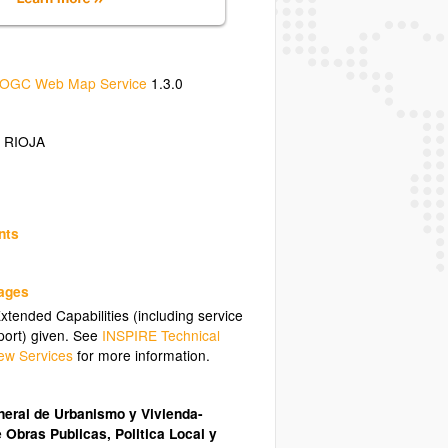
OGC Web Map Service
1.3.0
 RIOJA
nts
uages
tended Capabilities (including service
ort) given. See
INSPIRE Technical
ew Services
for more information.
neral de Urbanismo y Vivienda-
 Obras Publicas, Politica Local y