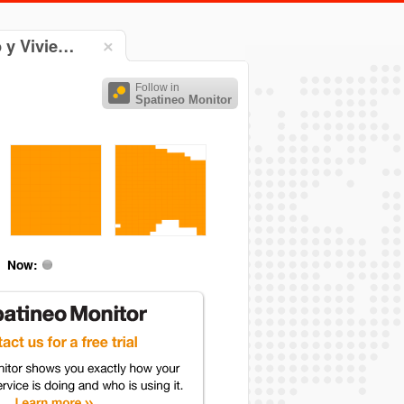
 y Vivie…
Follow in
Spatineo Monitor
Now: