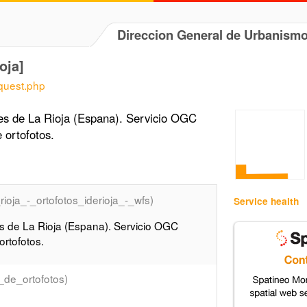
Direccion General de Urbanismo
oja]
equest.php
les de La Rioja (Espana). Servicio OGC
 ortofotos.
_rioja_-_ortofotos_iderioja_-_wfs)
Service health
es de La Rioja (Espana). Servicio OGC
rtofotos.
_de_ortofotos)