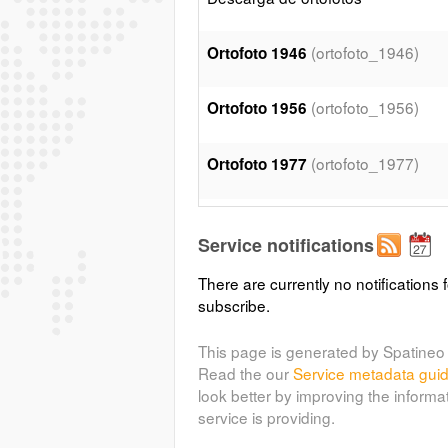
(ortofoto_1946)
Ortofoto 1946
(ortofoto_1956)
Ortofoto 1956
(ortofoto_1977)
Ortofoto 1977
(ortofoto_1997)
Ortofoto 1997
Service notifications
(ortofoto_2000)
Ortofoto 2000
There are currently no notifications f
subscribe.
(ortofoto_p
Ortofoto parcial 2003
This page is generated by Spatineo 
Read the our
Service metadata gui
(ortofoto_2004)
Ortofoto 2004
look better by improving the informa
service is providing.
(ortofoto
Ortofoto infrarrojo 2006