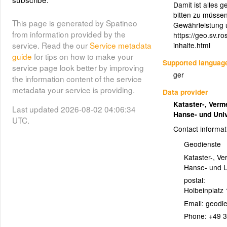
Kontaktdaten.
Damit ist alles 
bitten zu müsse
Layer metadata (
xml
)
This page is generated by Spatineo
Gewährleistung 
from information provided by the
https://geo.sv.r
service. Read the our
Service metadata
inhalte.html
guide
for tips on how to make your
Supported languag
service page look better by improving
ger
the information content of the service
metadata your service is providing.
Data provider
Kataster-, Ver
Last updated 2026-08-02 04:06:34
Hanse- und Uni
UTC.
Contact informat
Geodienste
Kataster-, V
Hanse- und U
postal:
Holbeinplatz 
Email:
Phone:
+49 