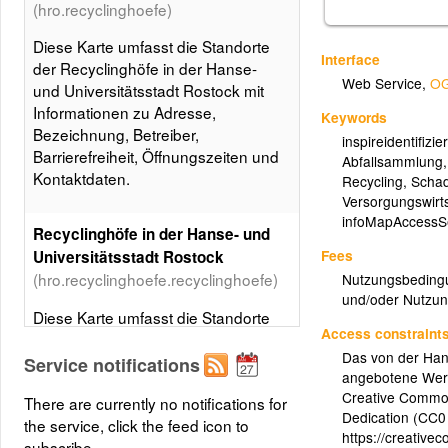
(hro.recyclinghoefe)
Diese Karte umfasst die Standorte
Interface
der Recyclinghöfe in der Hanse-
Web Service
,
OG
und Universitätsstadt Rostock mit
Informationen zu Adresse,
Keywords
Bezeichnung, Betreiber,
inspireidentifizier
Barrierefreiheit, Öffnungszeiten und
Abfallsammlung
Kontaktdaten.
Recycling
,
Schad
Versorgungswirts
infoMapAccessS
Recyclinghöfe in der Hanse- und
Fees
Universitätsstadt Rostock
(hro.recyclinghoefe.recyclinghoefe)
Nutzungsbedingu
und/oder Nutzu
Diese Karte umfasst die Standorte
Access constraint
der Recyclinghöfe in der Hanse-
Das von der Hans
und Universitätsstadt Rostock mit
Service notifications
angebotene Werk
Informationen zu Adresse,
Creative Common
There are currently no notifications for
Bezeichnung, Betreiber,
Dedication (CC0
the service, click the feed icon to
Barrierefreiheit, Öffnungszeiten und
https://creative
subscribe.