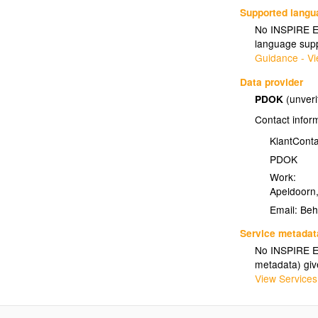
Supported lang
No INSPIRE Ex
language supp
Guidance - Vi
Data provider
PDOK
(unveri
Contact infor
KlantCont
PDOK
Work:
Apeldoorn
Email:
Service metadat
No INSPIRE Ex
metadata) gi
View Services