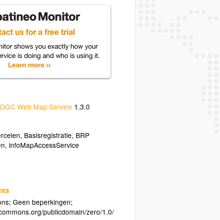
OGC Web Map Service
1.3.0
rcelen
,
Basisregistratie
,
BRP
en
,
infoMapAccessService
nts
ions; Geen beperkingen;
vecommons.org/publicdomain/zero/1.0/