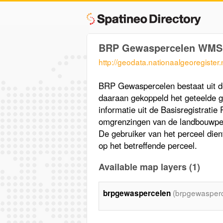
BRP Gewaspercelen WMS
http://geodata.nationaalgeoregiste
BRP Gewaspercelen bestaat uit d
daaraan gekoppeld het geteelde g
informatie uit de Basisregistrati
omgrenzingen van de landbouwper
De gebruiker van het perceel die
op het betreffende perceel.
Available map layers (1)
(brpgewasperc
brpgewaspercelen