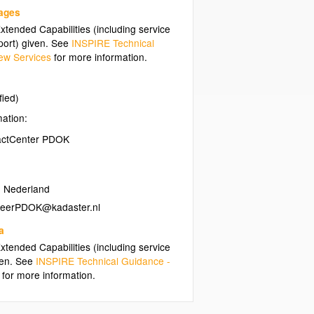
uages
tended Capabilities (including service
ort) given. See
INSPIRE Technical
ew Services
for more information.
fied)
mation:
actCenter PDOK
,
Nederland
a
tended Capabilities (including service
ven. See
INSPIRE Technical Guidance -
for more information.