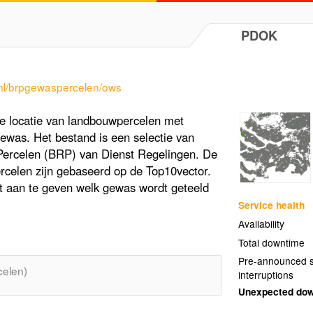
PDOK
r.nl/brpgewaspercelen/ows
e locatie van landbouwpercelen met
ewas. Het bestand is een selectie van
e Percelen (BRP) van Dienst Regelingen. De
celen zijn gebaseerd op de Top10vector.
nt aan te geven welk gewas wordt geteeld
Service health
Availability
Total downtime
Pre-announced s
elen)
interruptions
Unexpected do