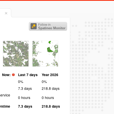
Follow in
Spatineo Monitor
Now:
Last 7 days
Year 2026
0%
0%
7.3 days
218.8 days
ervice
0 hours
0 hours
wntime
7.3 days
218.8 days