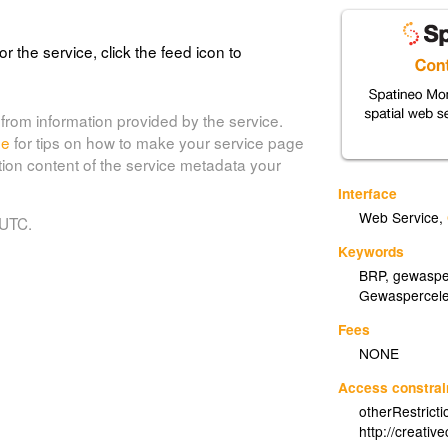
or the service, click the feed icon to
from information provided by the service.
de
for tips on how to make your service page
tion content of the service metadata your
Interface
Web Service
,
 UTC.
Keywords
BRP
,
gewaspe
Gewaspercel
Fees
NONE
Access constrai
otherRestrict
http://creati