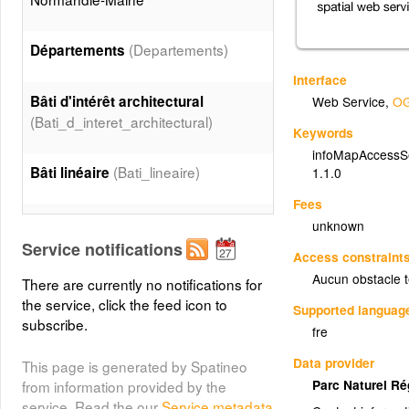
(Departements)
Départements
Interface
Bâti d'intérêt architectural
Web Service
,
OG
(Bati_d_interet_architectural)
Keywords
infoMapAccessS
(Bati_lineaire)
Bâti linéaire
1.1.0
Fees
Covisibilité d'un bâti à l'autre
unknown
(Covisibilite_d_un_bati_a_l_autre)
Service notifications
Access constraint
Aucun obstacle 
There are currently no notifications for
(Cones_de_vues)
Cones de vues
the service, click the feed icon to
Supported languag
subscribe.
fre
(Belvederes)
Belvédères
Data provider
This page is generated by Spatineo
Parc Naturel R
from information provided by the
Belvédères - orientation
service. Read the our
Service metadata