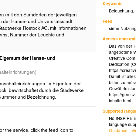
Keywords
Beleuchtung
,
 (mit den Standorten der jeweiligen
 der Hanse- und Universitätsstadt
Fees
 Stadtwerke Rostock AG, mit Informationen
siehe Nutzun
ems, Nummer der Leuchte und
Access constrai
Das von der H
angebotene We
 Eigentum der Hanse- und
Creative Comm
Dedication (C
https://creat
alteinrichtungen)
Damit ist alle
bitten zu müs
nschalteinrichtungen im Eigentum der
Gewährleistu
ck, bewirtschaftet durch die Stadtwerke
https://geo.s
u Nummer und Bezeichnung.
inhalte.html
Supported lang
No INSPIRE Ex
language supp
or the service, click the feed icon to
Guidance - Vi