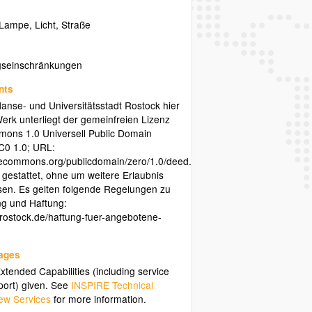
Lampe
,
Licht
,
Straße
gseinschränkungen
nts
anse- und Universitätsstadt Rostock hier
rk unterliegt der gemeinfreien Lizenz
ons 1.0 Universell Public Domain
C0 1.0; URL:
ivecommons.org/publicdomain/zero/1.0/deed.de).
s gestattet, ohne um weitere Erlaubnis
sen. Es gelten folgende Regelungen zu
ng und Haftung:
v.rostock.de/haftung-fuer-angebotene-
uages
tended Capabilities (including service
ort) given. See
INSPIRE Technical
ew Services
for more information.