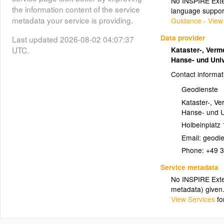
No INSPIRE Exten
the information content of the service
language suppor
metadata your service is providing.
Guidance - View
Data provider
Last updated 2026-08-02 04:07:37
UTC.
Kataster-, Ver
Hanse- und Uni
Contact informat
Geodienste
Kataster-, V
Hanse- und U
Holbeinplatz 
Email:
Phone:
+49 
Service metadata
No INSPIRE Exten
metadata) given
View Services
fo