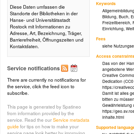
Keywords
Diese Daten umfassen die
Allgemeinbildun
Standorte der Bibliotheken in der
Bildung
,
Buch
,
E
Hanse- und Universitätsstadt
Freizeitbereich
,
Rostock mit Informationen zu
Einrichtung
,
Weit
Adresse, Art, Bezeichnung, Träger,
Fees
Barrierefreiheit, Öffnungszeiten und
siehe Nutzungs
Kontaktdaten.
Access constraint
Das von der Hans
Service notifications
angebotene Werk
Creative Common
There are currently no notifications for
Dedication (CC0
the service, click the feed icon to
https://creative
subscribe.
Damit ist alles 
bitten zu müsse
Gewährleistung 
This page is generated by Spatineo
https://geo.sv.r
from information provided by the
inhalte.html
service. Read the our
Service metadata
guide
for tips on how to make your
Supported languag
service page look better by improving