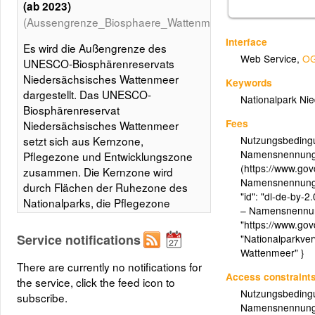
(ab 2023)
(Aussengrenze_Biosphaere_Wattenmeer)
Interface
Es wird die Außengrenze des
Web Service
,
OG
UNESCO-Biosphärenreservats
Niedersächsisches Wattenmeer
Keywords
dargestellt. Das UNESCO-
Nationalpark Ni
Biosphärenreservat
Fees
Niedersächsisches Wattenmeer
Nutzungsbedingu
setzt sich aus Kernzone,
Namensnennung 
Pflegezone und Entwicklungszone
(https://www.gov
zusammen. Die Kernzone wird
Namensnennung la
durch Flächen der Ruhezone des
"id": "dl-de-by-
Nationalparks, die Pflegezone
– Namensnennung 
durch Flächen der Zwischenzone
"https://www.govd
des Nationalparks und die
Service notifications
"Nationalparkve
Entwicklungszone durch Flächen
Wattenmeer" }
der Erholungszone des
There are currently no notifications for
Access constraint
Nationalparks gebildet. Die
the service, click the feed icon to
Nutzungsbedingu
Entwicklungszone ist auch das von
subscribe.
Namensnennung 
der UNESCO anerkannte,