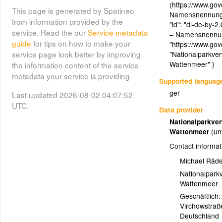
(https://www.gov
außerhalb des Nationalparks
This page is generated by Spatineo
Namensnennung la
liegende Gebiet der Kommunen,
from information provided by the
"id": "dl-de-by-
die ihren Willen zur Zugehörigkeit
service. Read the our
Service metadata
– Namensnennung 
zur Entwicklungszone erklärt
guide
for tips on how to make your
"https://www.govd
haben. Das sind Stand Juni 2023:
service page look better by improving
"Nationalparkve
die Samtgemeinde Hage, die
Wattenmeer" }
the information content of the service
Gemeinde Jemgum, die Stadt
metadata your service is providing.
Supported languag
Norden, die Stadt Nordenham, die
ger
Last updated 2026-08-02 04:07:52
Gemeinde Sande, die Gemeinde
UTC.
Schortens, die Gemeinde
Data provider
Spiekeroog, die Gemeinde Zetel,
Nationalparkve
die Stadt Jever, die Stadt
Wattenmeer
(un
Wilhelmshaven, die Gemeinde
Contact informat
Geestland nur mit den Ortsteilen
Imsum und Langen die Stadt
Michael Räde
Cuxhaven nur mit den Cuxhaven
Nationalpark
Küstenheiden (Duhner Heide, DBU
Wattenmeer
Naturerbe, Werner Wald) Da diese
Geschäftlich:
Grenzen in verschiedenen
Virchowstraß
Gebieten dynamisch beregelt sind,
Deutschland