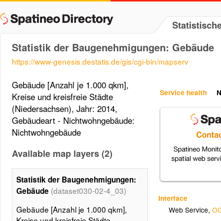
Statistisc
Statistik der Baugenehmigungen: Gebäude
https://www-genesis.destatis.de/gis/cgi-bin/mapserv
Gebäude [Anzahl je 1.000 qkm],
Service health
N
Kreise und kreisfreie Städte
(Niedersachsen), Jahr: 2014,
Gebäudeart - Nichtwohngebäude:
Nichtwohngebäude
Available map layers (2)
Statistik der Baugenehmigungen:
(dataset030-02-4_03)
Gebäude
Interface
Gebäude [Anzahl je 1.000 qkm],
Web Service
,
OG
Kreise und kreisfreie Städte