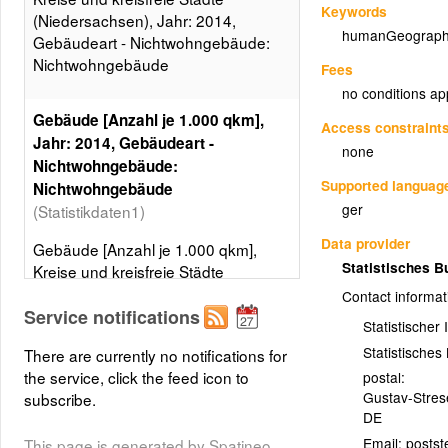
Keywords
(Niedersachsen), Jahr: 2014,
humanGeograph
Gebäudeart - Nichtwohngebäude:
Nichtwohngebäude
Fees
no conditions ap
Gebäude [Anzahl je 1.000 qkm],
Access constraint
Jahr: 2014, Gebäudeart -
none
Nichtwohngebäude:
Supported languag
Nichtwohngebäude
ger
(Statistikdaten1)
Data provider
Gebäude [Anzahl je 1.000 qkm],
Statistisches 
Kreise und kreisfreie Städte
(Niedersachsen), Jahr: 2014,
Contact informat
Gebäudeart - Nichtwohngebäude:
Service notifications
Statistischer
Nichtwohngebäude, 5 Klassen,
Statistische
There are currently no notifications for
Gleiche Besetzungen
the service, click the feed icon to
postal:
Layer metadata (
xml
)
Gustav-Stre
subscribe.
DE
Email:
This page is generated by Spatineo