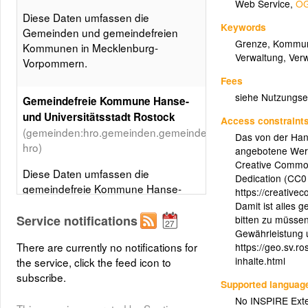
Web Service
,
OG
Diese Daten umfassen die
Keywords
Gemeinden und gemeindefreien
Grenze
,
Kommun
Kommunen in Mecklenburg-
Verwaltung
,
Ver
Vorpommern.
Fees
siehe Nutzungs
Gemeindefreie Kommune Hanse-
und Universitätsstadt Rostock
Access constraint
(gemeinden:hro.gemeinden.gemeinde-
Das von der Hans
hro)
angebotene Werk
Creative Common
Diese Daten umfassen die
Dedication (CC0
gemeindefreie Kommune Hanse-
https://creative
und Universitätsstadt Rostock.
Damit ist alles 
Service notifications
bitten zu müsse
Gewährleistung 
There are currently no notifications for
https://geo.sv.r
inhalte.html
the service, click the feed icon to
subscribe.
Supported languag
No INSPIRE Exten