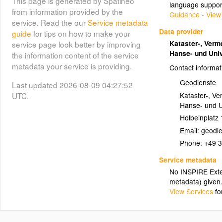
This page is generated by Spatineo
language suppor
from information provided by the
Guidance - View
service. Read the our
Service metadata
Data provider
guide
for tips on how to make your
Kataster-, Ver
service page look better by improving
Hanse- und Uni
the information content of the service
metadata your service is providing.
Contact informat
Geodienste
Last updated 2026-08-09 04:27:52
Kataster-, V
UTC.
Hanse- und U
Holbeinplatz 
Email:
Phone:
+49 
Service metadata
No INSPIRE Exten
metadata) given
View Services
fo