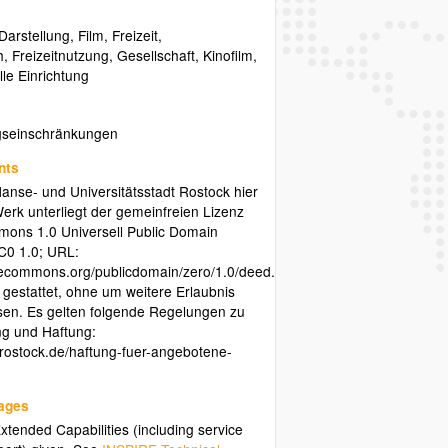
 Darstellung
,
Film
,
Freizeit
,
h
,
Freizeitnutzung
,
Gesellschaft
,
Kinofilm
,
lle Einrichtung
gseinschränkungen
nts
anse- und Universitätsstadt Rostock hier
rk unterliegt der gemeinfreien Lizenz
ons 1.0 Universell Public Domain
C0 1.0; URL:
ivecommons.org/publicdomain/zero/1.0/deed.de).
s gestattet, ohne um weitere Erlaubnis
sen. Es gelten folgende Regelungen zu
ng und Haftung:
v.rostock.de/haftung-fuer-angebotene-
uages
tended Capabilities (including service