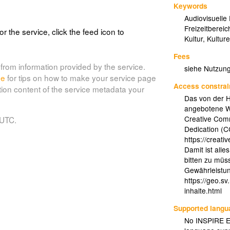
Keywords
Audiovisuelle
Freizeitbereic
or the service, click the feed icon to
Kultur
,
Kulture
Fees
from information provided by the service.
siehe Nutzun
de
for tips on how to make your service page
Access constrai
tion content of the service metadata your
Das von der H
angebotene We
Creative Comm
 UTC.
Dedication (C
https://creat
Damit ist alle
bitten zu müs
Gewährleistu
https://geo.s
inhalte.html
Supported lang
No INSPIRE Ex