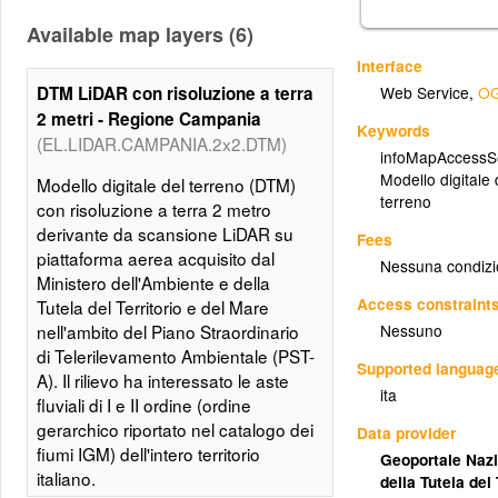
Available map layers (6)
Interface
DTM LiDAR con risoluzione a terra
Web Service
,
OG
2 metri - Regione Campania
Keywords
(EL.LIDAR.CAMPANIA.2x2.DTM)
infoMapAccessS
Modello digitale d
Modello digitale del terreno (DTM)
terreno
con risoluzione a terra 2 metro
derivante da scansione LiDAR su
Fees
piattaforma aerea acquisito dal
Nessuna condizi
Ministero dell'Ambiente e della
Access constraint
Tutela del Territorio e del Mare
Nessuno
nell'ambito del Piano Straordinario
di Telerilevamento Ambientale (PST-
Supported languag
A). Il rilievo ha interessato le aste
ita
fluviali di I e II ordine (ordine
gerarchico riportato nel catalogo dei
Data provider
fiumi IGM) dell'intero territorio
Geoportale Nazi
italiano.
della Tutela del