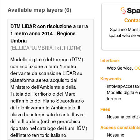
Available map layers (6)
DTM LiDAR con risoluzione a terra
1 metro anno 2014 - Regione
Umbria
(EL.LIDAR.UMBRIA.1x1.T1.DTM)
Modello digitale del terreno (DTM)
Interface
con risoluzione a terra 1 metro
Web Service
,
OG
derivante da scansione LiDAR su
Keywords
piattaforma aerea acquisito dal
infoMapAccessS
Ministero dell'Ambiente e della
Modello digitale d
Tutela del Territorio e del Mare
terreno
nell'ambito del Piano Straordinario
di Telerilevamento Ambientale. Il
Fees
rilievo ha interessato le aste fluviali
Nessuna condizi
di I e II ordine (ordine gerarchico
Access constraint
riportato nel catalogo dei fiumi IGM)
dell'intero territorio italiano.
Nessuno