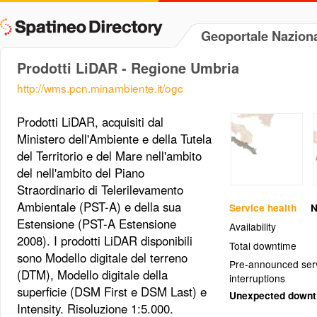
Geoportale Naziona
Prodotti LiDAR - Regione Umbria
http://wms.pcn.minambiente.it/ogc
Prodotti LiDAR, acquisiti dal
Ministero dell'Ambiente e della Tutela
del Territorio e del Mare nell'ambito
del nell'ambito del Piano
Straordinario di Telerilevamento
Ambientale (PST-A) e della sua
Service health
N
Estensione (PST-A Estensione
Availability
2008). I prodotti LiDAR disponibili
Total downtime
sono Modello digitale del terreno
Pre-announced ser
(DTM), Modello digitale della
interruptions
superficie (DSM First e DSM Last) e
Unexpected down
Intensity. Risoluzione 1:5.000.